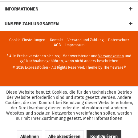
INFORMATIONEN
UNSERE ZAHLUNGSARTEN
Cookie-Einstellungen
Kontakt
Versand und Zahlung
Datenschutz
AGB
Impressum
* Alle Preise verstehen sich zzgl. Mehrwertsteuer und
Versandkosten
und
ggf. Nachnahmegebühren, wenn nicht anders beschrieben
© 2026 Expressfolien - All Rights Reserved. Theme by
ThemeWare®
Diese Website benutzt Cookies, die für den technischen Betrieb
der Website erforderlich sind und stets gesetzt werden. Andere
Cookies, die den Komfort bei Benutzung dieser Website erhöhen,
der Direktwerbung dienen oder die Interaktion mit anderen
Websites und sozialen Netzwerken vereinfachen sollen, werden
nur mit Ihrer Zustimmung gesetzt.
Mehr Informationen
Ablehnen
Alle akzeptieren
Konfigurieren