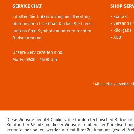
SERVICE CHAT
SHOP SERV
Erhalten Sie Unterstützung und Beratung
Kontakt
Versand u
über unseren Live Chat. Klicken Sie hierzu
Rückgabe
auf das Chat Symbol am unteren rechten
AGB
Bildschirmrand.
Unsere Servicezeiten sind:
Mo-Fr, 09:00 - 16:00 Uhr
* Alle Preise verstehen 
Diese Website benutzt Cookies, die für den technischen Betrieb de
Komfort bei Benutzung dieser Website erhöhen, der Direktwerbung
vereinfachen sollen, werden nur mit Ihrer Zustimmung gesetzt.
Meh