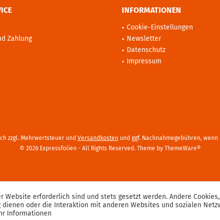
ICE
INFORMATIONEN
Cookie-Einstellungen
nd Zahlung
Newsletter
Datenschutz
Impressum
sich zzgl. Mehrwertsteuer und
Versandkosten
und ggf. Nachnahmegebühren, wenn n
© 2026 Expressfolien - All Rights Reserved. Theme by
ThemeWare®
r Website erforderlich sind und stets gesetzt werden. Andere Cookies,
 dienen oder die Interaktion mit anderen Websites und sozialen Net
r Informationen