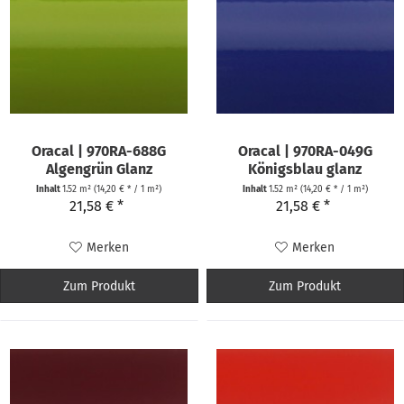
Oracal | 970RA-688G
Oracal | 970RA-049G
Algengrün Glanz
Königsblau glanz
Inhalt
1.52 m²
(14,20 € * / 1 m²)
Inhalt
1.52 m²
(14,20 € * / 1 m²)
21,58 € *
21,58 € *
Merken
Merken
Zum Produkt
Zum Produkt