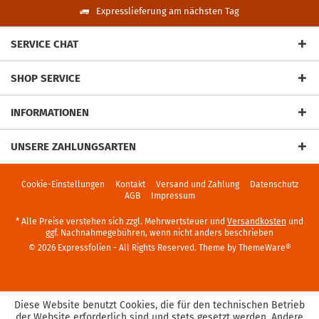
Expresslieferung am nächsten Tag
SERVICE CHAT
SHOP SERVICE
INFORMATIONEN
UNSERE ZAHLUNGSARTEN
Cookie-Einstellungen
Kontakt
Versand und Zahlung
Datenschutz
AGB
Impressum
* Alle Preise verstehen sich zzgl. Mehrwertsteuer und
Versandkosten
und
ggf. Nachnahmegebühren, wenn nicht anders beschrieben
© 2026 Expressfolien - All Rights Reserved. Theme by
ThemeWare®
Diese Website benutzt Cookies, die für den technischen Betrieb
der Website erforderlich sind und stets gesetzt werden. Andere