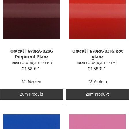
Oracal | 970RA-026G
Oracal | 970RA-031G Rot
Purpurrot Glanz
glanz
Inhalt
1.52 m²
(14,20 € * / 1 m²)
Inhalt
1.52 m²
(14,20 € * / 1 m²)
21,58 € *
21,58 € *
Merken
Merken
Zum Produkt
Zum Produkt