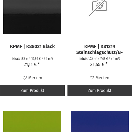
KPMF | K88021 Black
KPMF | K81219
Steinschlagschutz/B-
Säule Schwarz
Inhalt
1.52 m²
(13,89 € * / 1 m²)
Inhalt
1.22 m²
(17,66 € * / 1 m²)
21,11 € *
21,55 € *
Merken
Merken
Zum Produkt
Zum Produkt