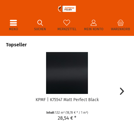
MENÜ
SUCHEN
MERKZETTEL
MEIN KONTO
WARENKORB
Topseller
KPMF | K75547 Matt Perfect Black
Inhalt
1.52 m²
(18,78 € * / 1 m²)
28,54 € *