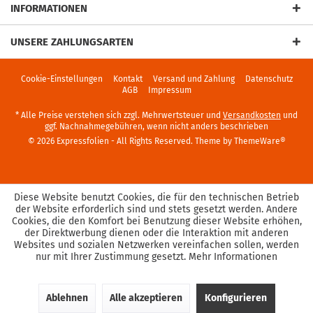
INFORMATIONEN
UNSERE ZAHLUNGSARTEN
Cookie-Einstellungen
Kontakt
Versand und Zahlung
Datenschutz
AGB
Impressum
* Alle Preise verstehen sich zzgl. Mehrwertsteuer und
Versandkosten
und
ggf. Nachnahmegebühren, wenn nicht anders beschrieben
© 2026 Expressfolien - All Rights Reserved. Theme by
ThemeWare®
Diese Website benutzt Cookies, die für den technischen Betrieb
der Website erforderlich sind und stets gesetzt werden. Andere
Cookies, die den Komfort bei Benutzung dieser Website erhöhen,
der Direktwerbung dienen oder die Interaktion mit anderen
Websites und sozialen Netzwerken vereinfachen sollen, werden
nur mit Ihrer Zustimmung gesetzt.
Mehr Informationen
Ablehnen
Alle akzeptieren
Konfigurieren