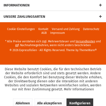
INFORMATIONEN
UNSERE ZAHLUNGSARTEN
Cookie-Einstellungen
Kontakt
Versand und Zahlung
Datenschutz
AGB
Impressum
* Alle Preise verstehen sich zzgl. Mehrwertsteuer und
Versandkosten
und
ggf. Nachnahmegebühren, wenn nicht anders beschrieben
© 2026 Expressfolien - All Rights Reserved. Theme by
ThemeWare®
Diese Website benutzt Cookies, die für den technischen Betrieb
der Website erforderlich sind und stets gesetzt werden. Andere
Cookies, die den Komfort bei Benutzung dieser Website erhöhen,
der Direktwerbung dienen oder die Interaktion mit anderen
Websites und sozialen Netzwerken vereinfachen sollen, werden
nur mit Ihrer Zustimmung gesetzt.
Mehr Informationen
Ablehnen
Alle akzeptieren
Konfigurieren