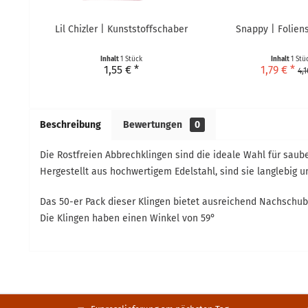
Lil Chizler | Kunststoffschaber
Snappy | Folien
Inhalt
1 Stück
Inhalt
1 Stü
1,55 € *
1,79 € *
4,1
Beschreibung
Bewertungen
0
Die Rostfreien Abbrechklingen sind die ideale Wahl für saube
Hergestellt aus hochwertigem Edelstahl, sind sie langlebig u
Das 50-er Pack dieser Klingen bietet ausreichend Nachschub 
Die Klingen haben einen Winkel von 59°