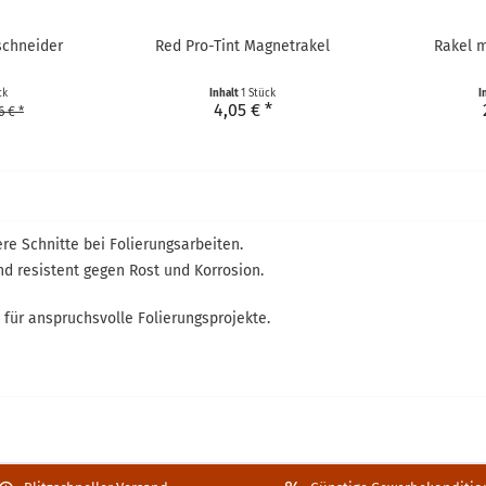
schneider
Red Pro-Tint Magnetrakel
Rakel m
ck
Inhalt
1 Stück
I
4,05 € *
6 € *
re Schnitte bei Folierungsarbeiten.
nd resistent gegen Rost und Korrosion.
für anspruchsvolle Folierungsprojekte.