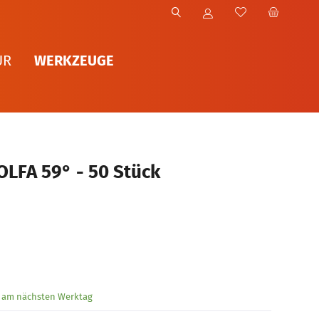
WERKZEUGE
UR
OLFA 59° - 50 Stück
g am nächsten Werktag