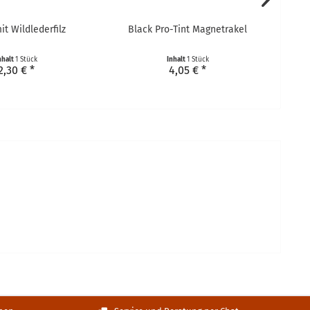
it Wildlederfilz
Black Pro-Tint Magnetrakel
Zierl
nhalt
1 Stück
Inhalt
1 Stück
2,30 € *
4,05 € *