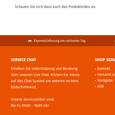
Schauen Sie sich dazu auch das Produktvideo an.
Expresslieferung am nächsten Tag
SERVICE CHAT
SHOP SERV
Erhalten Sie Unterstützung und Beratung
Kontakt
Versand u
über unseren Live Chat. Klicken Sie hierzu
Rückgabe
auf das Chat Symbol am unteren rechten
AGB
Bildschirmrand.
Unsere Servicezeiten sind:
Mo-Fr, 09:00 - 16:00 Uhr