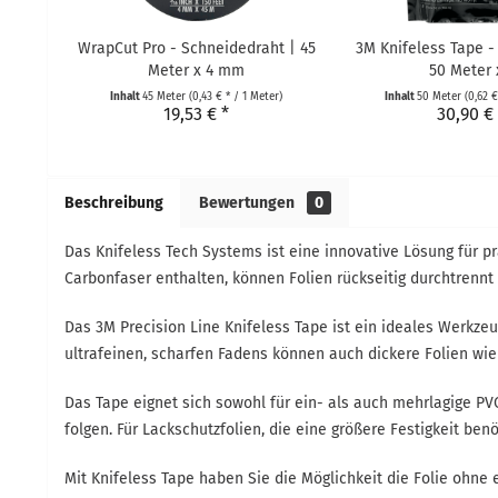
WrapCut Pro - Schneidedraht | 45
3M Knifeless Tape - 
Meter x 4 mm
50 Meter x
Inhalt
45 Meter
(0,43 € * / 1 Meter)
Inhalt
50 Meter
(0,62 €
19,53 € *
30,90 €
Beschreibung
Bewertungen
0
Das Knifeless Tech Systems ist eine innovative Lösung für p
Carbonfaser enthalten, können Folien rückseitig durchtrennt
Das 3M Precision Line Knifeless Tape ist ein ideales Werkzeu
ultrafeinen, scharfen Fadens können auch dickere Folien wie
Das Tape eignet sich sowohl für ein- als auch mehrlagige PV
folgen. Für Lackschutzfolien, die eine größere Festigkeit 
Mit Knifeless Tape haben Sie die Möglichkeit die Folie ohne 