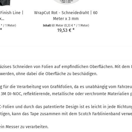
Finish Line |
WrapCut Rot - Schneidedraht | 60
...
Meter x 3 mm
 * / 1 Meter)
Inhalt
60 Meter
(0,33 € * / 1 Meter)
 *
19,53 € *
räzises Schneiden von Folien auf empfindlichen Oberflächen. Mit dem 
 werden, ohne dabei die Oberfläche zu beschädigen.
g für die Verarbeitung von Grafikfolien, da es unabhängig vom Fahrzeu
 3M DI-NOC, reflektierende, metallische oder verchromte Materialien 
C-Folien und durch das patentierte Design ist es leicht in jede Richt
benötigen, kann das Tape zusammen mit dem Scotch Farblinienband verw
ein Messer zu verarbeiten.