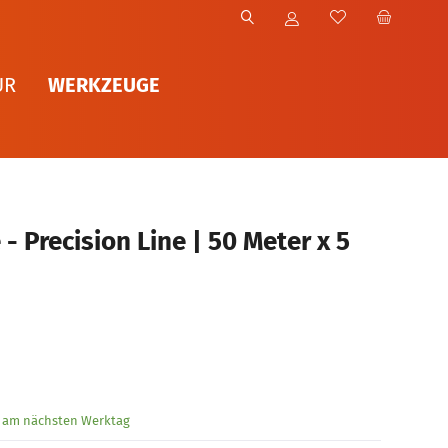
WERKZEUGE
UR
- Precision Line | 50 Meter x 5
g am nächsten Werktag