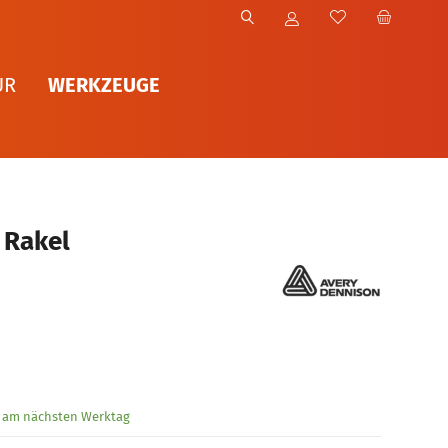
WERKZEUGE
UR
 Rakel
g am nächsten Werktag