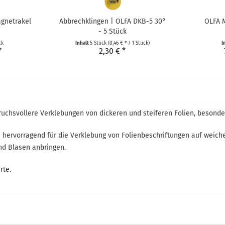
agnetrakel
Abbrechklingen | OLFA DKB-5 30°
OLFA M
- 5 Stück
ck
Inhalt
5 Stück
(0,46 € * / 1 Stück)
I
*
2,30 € *
ruchsvollere Verklebungen von dickeren und steiferen Folien, besonder
ich hervorragend für die Verklebung von Folienbeschriftungen auf weic
und Blasen anbringen.
rte.