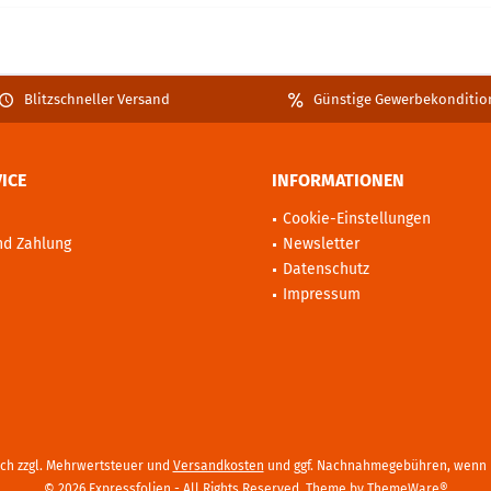
Blitzschneller Versand
Günstige Gewerbekonditio
ICE
INFORMATIONEN
Cookie-Einstellungen
nd Zahlung
Newsletter
Datenschutz
Impressum
sich zzgl. Mehrwertsteuer und
Versandkosten
und ggf. Nachnahmegebühren, wenn n
© 2026 Expressfolien - All Rights Reserved. Theme by
ThemeWare®