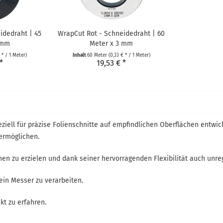
idedraht | 45
WrapCut Rot - Schneidedraht | 60
 mm
Meter x 3 mm
 * / 1 Meter)
Inhalt
60 Meter
(0,33 € * / 1 Meter)
*
19,53 € *
eziell für präzise Folienschnitte auf empfindlichen Oberflächen entwi
ermöglichen.
hen zu erzielen und dank seiner hervorragenden Flexibilität auch un
 ein Messer zu verarbeiten.
kt zu erfahren.