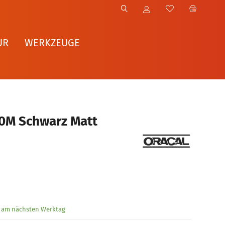
UR
WERKZEUGE
70M Schwarz Matt
g am nächsten Werktag