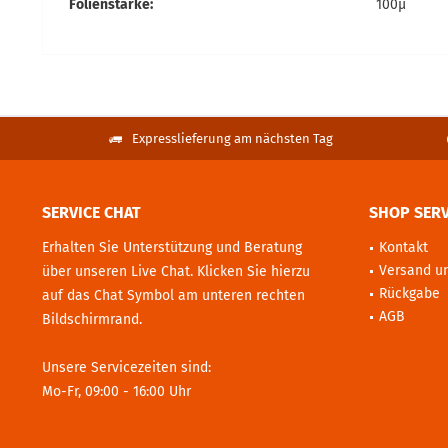
Folienstärke:
100µ
Expresslieferung am nächsten Tag
SERVICE CHAT
SHOP SERV
Erhalten Sie Unterstützung und Beratung
Kontakt
Versand u
über unseren Live Chat. Klicken Sie hierzu
Rückgabe
auf das Chat Symbol am unteren rechten
AGB
Bildschirmrand.
Unsere Servicezeiten sind:
Mo-Fr, 09:00 - 16:00 Uhr