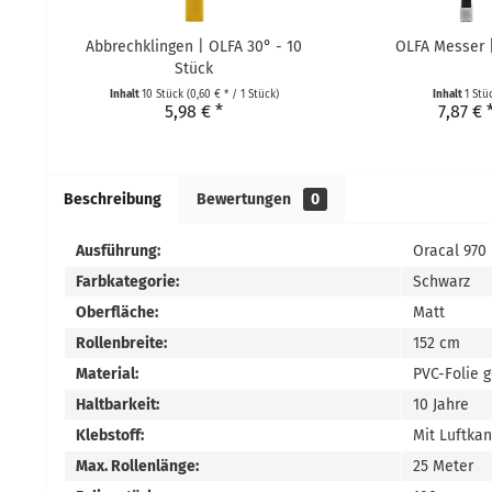
Abbrechklingen | OLFA 30° - 10
OLFA Messer 
Stück
Inhalt
10 Stück
(0,60 € * / 1 Stück)
Inhalt
1 Stü
5,98 € *
7,87 € 
Beschreibung
Bewertungen
0
Ausführung:
Oracal 970
Farbkategorie:
Schwarz
Oberfläche:
Matt
Rollenbreite:
152 cm
Material:
PVC-Folie 
Haltbarkeit:
10 Jahre
Klebstoff:
Mit Luftka
Max. Rollenlänge:
25 Meter