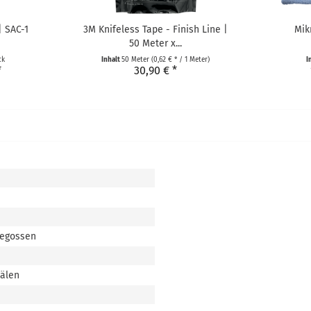
| SAC-1
3M Knifeless Tape - Finish Line |
Mik
50 Meter x...
ck
Inhalt
50 Meter
(0,62 € * / 1 Meter)
I
*
30,90 € *
gegossen
nälen