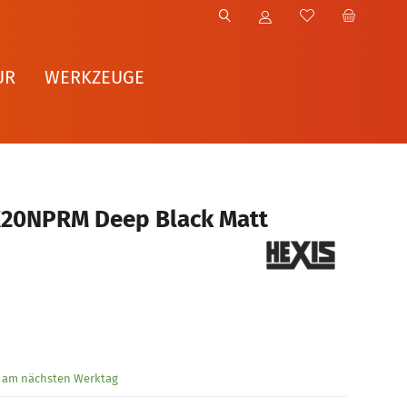
UR
WERKZEUGE
X20NPRM Deep Black Matt
g am nächsten Werktag