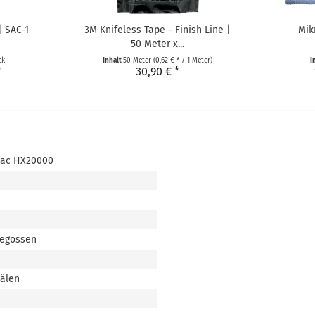
| SAC-1
3M Knifeless Tape - Finish Line |
Mik
50 Meter x...
ck
Inhalt
50 Meter
(0,62 € * / 1 Meter)
I
*
30,90 € *
tac HX20000
gegossen
nälen