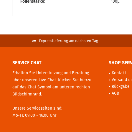
Folienstärke:
100µ
Expresslieferung am nächsten Tag
SERVICE CHAT
SHOP SERV
Erhalten Sie Unterstützung und Beratung
Kontakt
Versand u
über unseren Live Chat. Klicken Sie hierzu
Rückgabe
auf das Chat Symbol am unteren rechten
AGB
Bildschirmrand.
Unsere Servicezeiten sind:
Mo-Fr, 09:00 - 16:00 Uhr