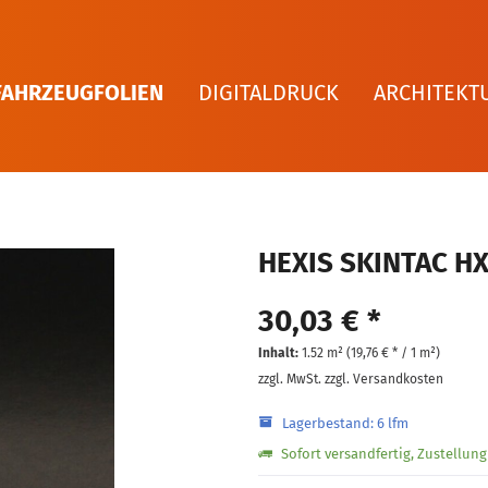
FAHRZEUGFOLIEN
DIGITALDRUCK
ARCHITEKT
HEXIS SKINTAC H
30,03 € *
Inhalt:
1.52 m² (
19,76 €
* / 1 m²)
zzgl. MwSt.
zzgl. Versandkosten
Lagerbestand: 6 lfm
Sofort versandfertig, Zustellun