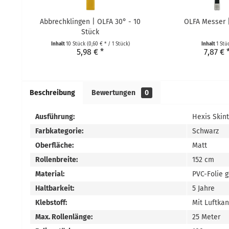
Abbrechklingen | OLFA 30° - 10
OLFA Messer 
Stück
Inhalt
10 Stück
(0,60 € * / 1 Stück)
Inhalt
1 Stü
5,98 € *
7,87 € 
Beschreibung
Bewertungen
0
Ausführung:
Hexis Skin
Farbkategorie:
Schwarz
Oberfläche:
Matt
Rollenbreite:
152 cm
Material:
PVC-Folie 
Haltbarkeit:
5 Jahre
Klebstoff:
Mit Luftka
Max. Rollenlänge:
25 Meter