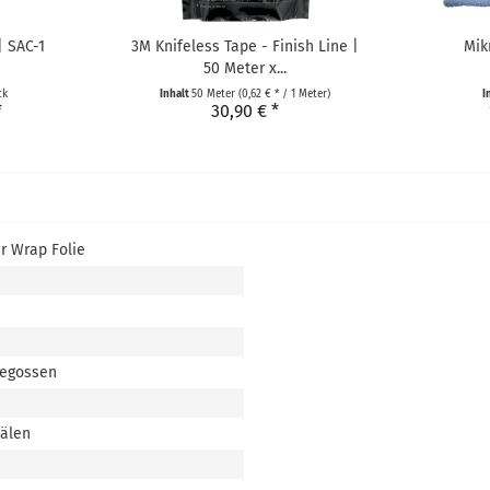
| SAC-1
3M Knifeless Tape - Finish Line |
Mik
50 Meter x...
ck
Inhalt
50 Meter
(0,62 € * / 1 Meter)
I
*
30,90 € *
r Wrap Folie
s
gegossen
nälen