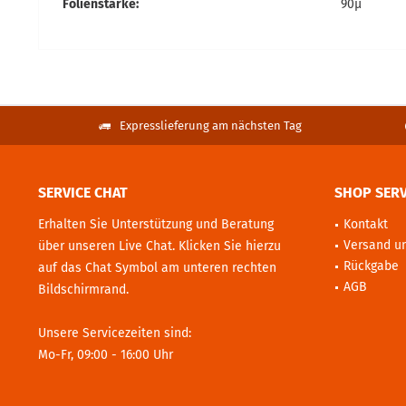
Folienstärke:
90µ
Expresslieferung am nächsten Tag
SERVICE CHAT
SHOP SERV
Erhalten Sie Unterstützung und Beratung
Kontakt
Versand u
über unseren Live Chat. Klicken Sie hierzu
Rückgabe
auf das Chat Symbol am unteren rechten
AGB
Bildschirmrand.
Unsere Servicezeiten sind:
Mo-Fr, 09:00 - 16:00 Uhr