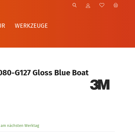
UR
WERKZEUGE
080-G127 Gloss Blue Boat
g am nächsten Werktag