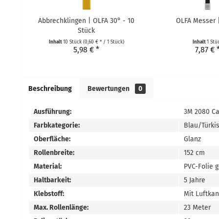
Abbrechklingen | OLFA 30° - 10
OLFA Messer 
Stück
Inhalt
10 Stück
(0,60 € * / 1 Stück)
Inhalt
1 Stü
5,98 € *
7,87 € 
Beschreibung
Bewertungen
0
Ausführung:
3M 2080 Ca
Farbkategorie:
Blau/Türki
Oberfläche:
Glanz
Rollenbreite:
152 cm
Material:
PVC-Folie 
Haltbarkeit:
5 Jahre
Klebstoff:
Mit Luftka
Max. Rollenlänge:
23 Meter