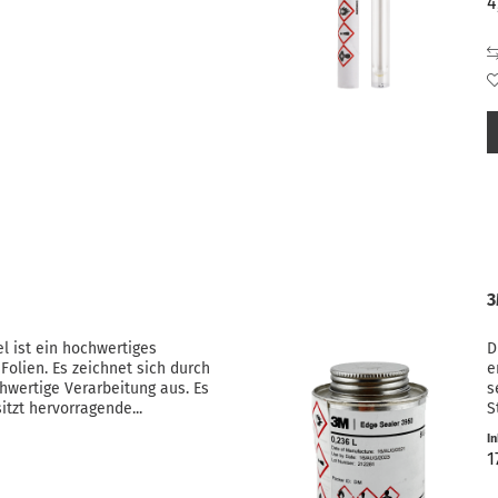
4
3
l ist ein hochwertiges
D
Folien. Es zeichnet sich durch
e
hwertige Verarbeitung aus. Es
s
itzt hervorragende...
S
F
I
1