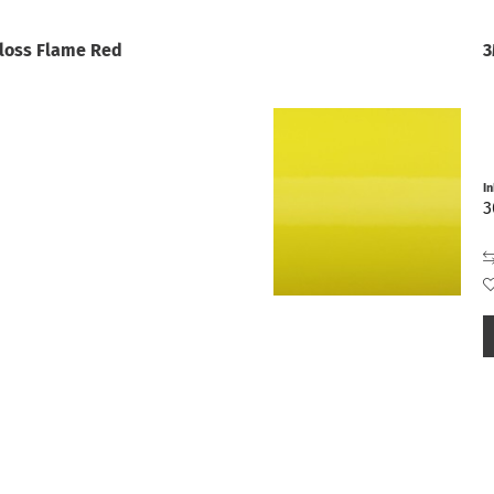
loss Flame Red
3
I
3