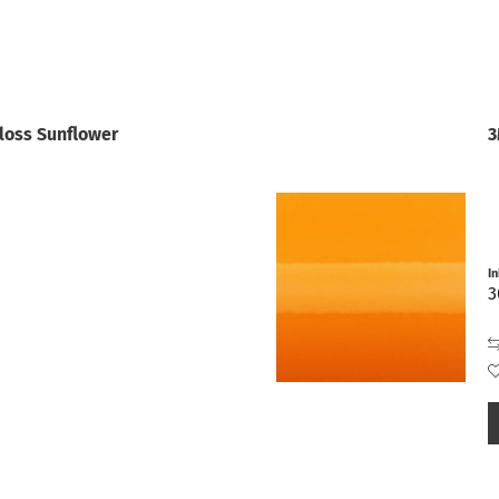
loss Sunflower
3
I
3