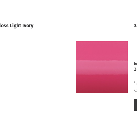
oss Light Ivory
3
I
3