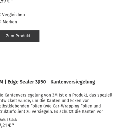
,59 € *
Vergleichen
Merken
Zum Produkt
M | Edge Sealer 3950 - Kantenversiegelung
ie Kantenversiegelung von 3M ist ein Produkt, das speziell
ntwickelt wurde, um die Kanten und Ecken von
elbstklebenden Folien (wie Car-Wrapping Folien und
trukturfolien) zu versiegeln. Es schützt die Kanten vor
euchtigkeitseintritt...
nhalt
1 Stück
7,21 € *