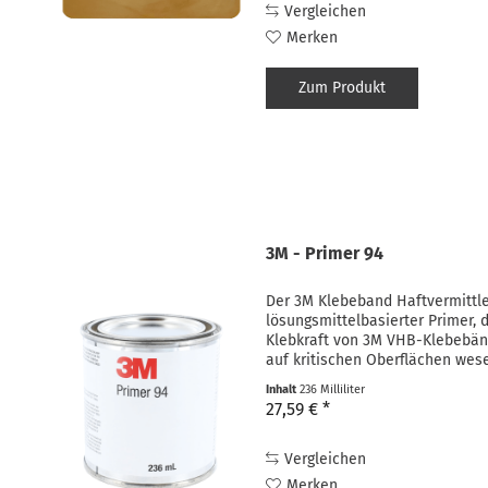
Vergleichen
Merken
Zum Produkt
3M - Primer 94
Der 3M Klebeband Haftvermittler
lösungsmittelbasierter Primer, 
Klebkraft von 3M VHB-Klebebänd
auf kritischen Oberflächen wese
Oberflächen umfassen...
Inhalt
236 Milliliter
27,59 € *
Vergleichen
Merken