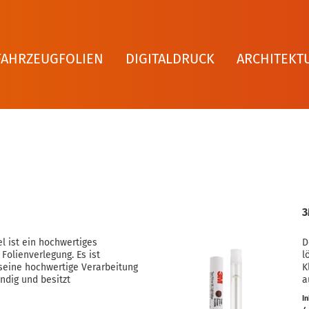
FAHRZEUGFOLIEN
DIGITALDRUCK
ARCHITEKT
3
l ist ein hochwertiges
D
Folienverlegung. Es ist
l
seine hochwertige Verarbeitung
K
ndig und besitzt
a
O
I