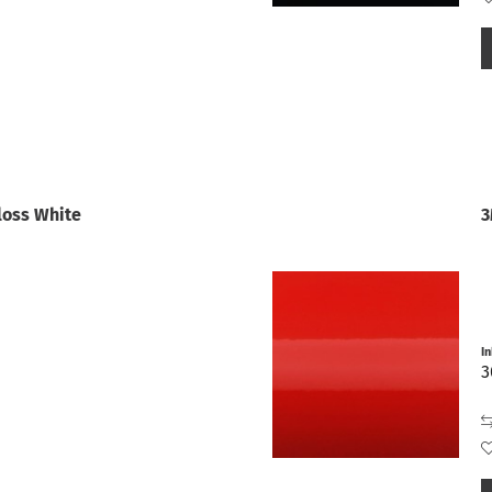
loss White
3
I
3