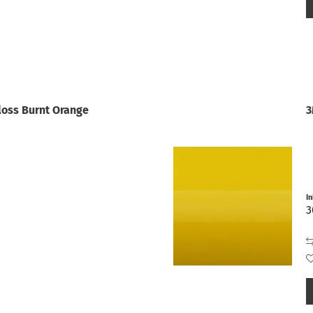
loss Burnt Orange
3
I
3