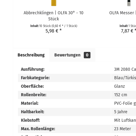
Abbrechklingen | OLFA 30° - 10
OLFA Messer 
Stück
Inhalt
10 Stück
(0,60 € * / 1 Stück)
Inhalt
1 Stü
5,98 € *
7,87 € 
Beschreibung
Bewertungen
0
Ausführung:
3M 2080 Ca
Farbkategorie:
Blau/Türki
Oberfläche:
Glanz
Rollenbreite:
152 cm
Material:
PVC-Folie 
Haltbarkeit:
5 Jahre
Klebstoff:
Mit Luftka
Max. Rollenlänge:
23 Meter