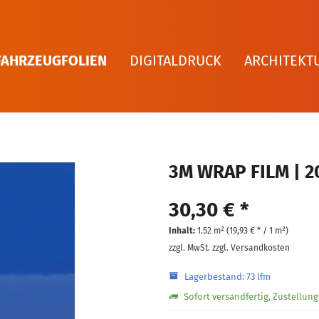
FAHRZEUGFOLIEN
DIGITALDRUCK
ARCHITEKT
3M WRAP FILM | 2
30,30 € *
Inhalt:
1.52 m² (
19,93 €
* / 1 m²)
zzgl. MwSt.
zzgl. Versandkosten
Lagerbestand: 73 lfm
Sofort versandfertig, Zustellun