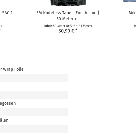
| SAC-1
3M Knifeless Tape - Finish Line |
Mik
50 Meter x...
ck
Inhalt
50 Meter
(0,62 € * / 1 Meter)
I
*
30,90 € *
r Wrap Folie
s
gegossen
nälen