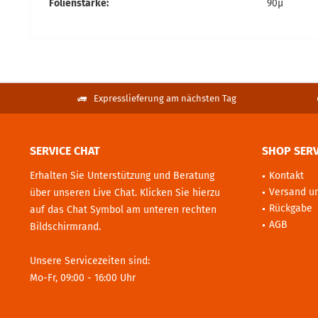
Folienstärke:
90µ
Expresslieferung am nächsten Tag
SERVICE CHAT
SHOP SERV
Erhalten Sie Unterstützung und Beratung
Kontakt
Versand u
über unseren Live Chat. Klicken Sie hierzu
Rückgabe
auf das Chat Symbol am unteren rechten
AGB
Bildschirmrand.
Unsere Servicezeiten sind:
Mo-Fr, 09:00 - 16:00 Uhr