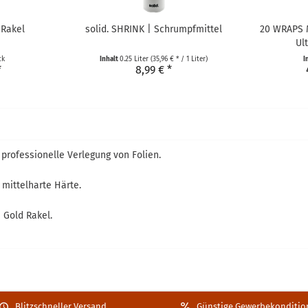
 Rakel
solid. SHRINK | Schrumpfmittel
20 WRAPS M
Ult
ck
Inhalt
0.25 Liter
(35,96 € * / 1 Liter)
I
*
8,99 € *
 professionelle Verlegung von Folien.
mittelharte Härte.
n Gold Rakel.
Blitzschneller Versand
Günstige Gewerbekonditio