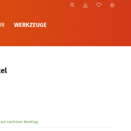
WERKZEUGE
UR
kel
g am nächsten Werktag