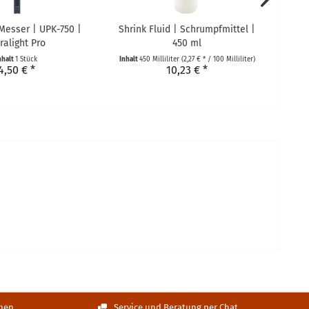
esser | UPK-750 |
Shrink Fluid | Schrumpfmittel |
Conq
ralight Pro
450 ml
nhalt
1 Stück
Inhalt
450 Milliliter
(2,27 € * / 100 Milliliter)
4,50 € *
10,23 € *
nen
Service und Beratung per Chat