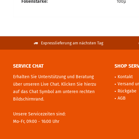
Folienstärke:
100µ
Expresslieferung am nächsten Tag
SERVICE CHAT
SHOP SERV
Erhalten Sie Unterstützung und Beratung
Kontakt
Versand u
über unseren Live Chat. Klicken Sie hierzu
Rückgabe
auf das Chat Symbol am unteren rechten
AGB
Bildschirmrand.
Unsere Servicezeiten sind:
Mo-Fr, 09:00 - 16:00 Uhr