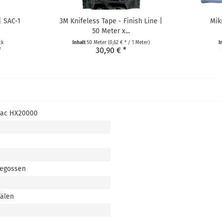
| SAC-1
3M Knifeless Tape - Finish Line |
Mik
50 Meter x...
ck
Inhalt
50 Meter
(0,62 € * / 1 Meter)
I
*
30,90 € *
tac HX20000
gegossen
nälen