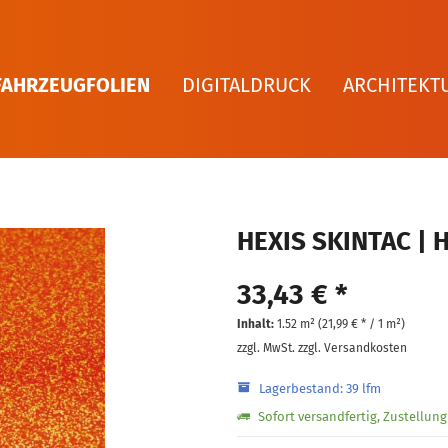
FAHRZEUGFOLIEN
DIGITALDRUCK
ARCHITEKT
HEXIS SKINTAC | 
33,43 € *
Inhalt:
1.52 m² (
21,99 €
* / 1 m²)
zzgl. MwSt.
zzgl. Versandkosten
Lagerbestand: 39 lfm
Sofort versandfertig, Zustellun