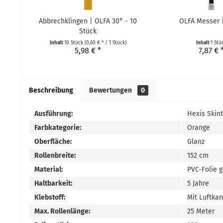
Abbrechklingen | OLFA 30° - 10
OLFA Messer 
Stück
Inhalt
10 Stück
(0,60 € * / 1 Stück)
Inhalt
1 Stü
5,98 € *
7,87 € 
Beschreibung
Bewertungen
0
Ausführung:
Hexis Skin
Farbkategorie:
Orange
Oberfläche:
Glanz
Rollenbreite:
152 cm
Material:
PVC-Folie 
Haltbarkeit:
5 Jahre
Klebstoff:
Mit Luftka
Max. Rollenlänge:
25 Meter