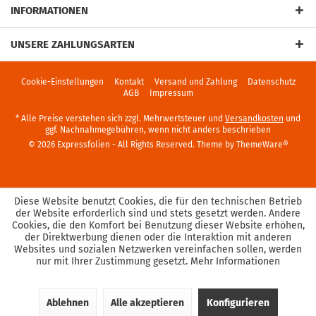
INFORMATIONEN
UNSERE ZAHLUNGSARTEN
Cookie-Einstellungen
Kontakt
Versand und Zahlung
Datenschutz
AGB
Impressum
* Alle Preise verstehen sich zzgl. Mehrwertsteuer und
Versandkosten
und
ggf. Nachnahmegebühren, wenn nicht anders beschrieben
© 2026 Expressfolien - All Rights Reserved. Theme by
ThemeWare®
Diese Website benutzt Cookies, die für den technischen Betrieb
der Website erforderlich sind und stets gesetzt werden. Andere
Cookies, die den Komfort bei Benutzung dieser Website erhöhen,
der Direktwerbung dienen oder die Interaktion mit anderen
Websites und sozialen Netzwerken vereinfachen sollen, werden
nur mit Ihrer Zustimmung gesetzt.
Mehr Informationen
Ablehnen
Alle akzeptieren
Konfigurieren