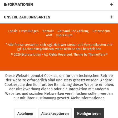
INFORMATIONEN
UNSERE ZAHLUNGSARTEN
Cookie-Einstellungen
Kontakt
Versand und Zahlung
Datenschutz
AGB
Impressum
* Alle Preise verstehen sich zzgl. Mehrwertsteuer und
Versandkosten
und
ggf. Nachnahmegebühren, wenn nicht anders beschrieben
© 2026 Expressfolien - All Rights Reserved. Theme by
ThemeWare®
Diese Website benutzt Cookies, die für den technischen Betrieb
der Website erforderlich sind und stets gesetzt werden. Andere
Cookies, die den Komfort bei Benutzung dieser Website erhöhen,
der Direktwerbung dienen oder die Interaktion mit anderen
Websites und sozialen Netzwerken vereinfachen sollen, werden
nur mit Ihrer Zustimmung gesetzt.
Mehr Informationen
Ablehnen
Alle akzeptieren
Konfigurieren