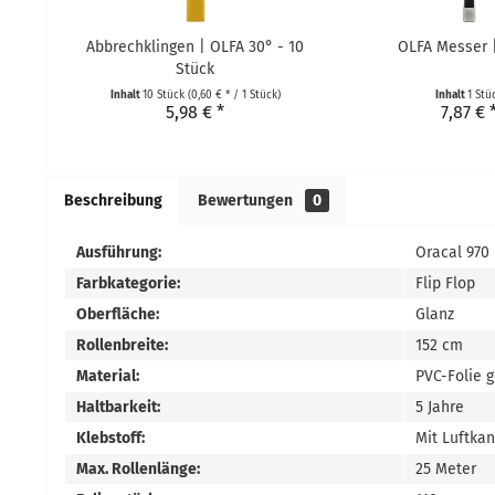
Abbrechklingen | OLFA 30° - 10
OLFA Messer 
Stück
Inhalt
10 Stück
(0,60 € * / 1 Stück)
Inhalt
1 Stü
5,98 € *
7,87 € 
Beschreibung
Bewertungen
0
Ausführung:
Oracal 970
Farbkategorie:
Flip Flop
Oberfläche:
Glanz
Rollenbreite:
152 cm
Material:
PVC-Folie 
Haltbarkeit:
5 Jahre
Klebstoff:
Mit Luftka
Max. Rollenlänge:
25 Meter