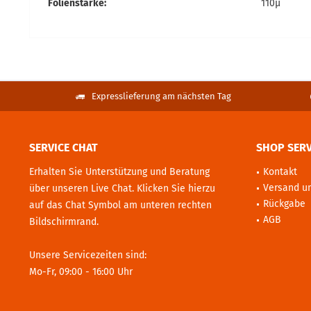
Folienstärke:
110µ
Expresslieferung am nächsten Tag
SERVICE CHAT
SHOP SERV
Erhalten Sie Unterstützung und Beratung
Kontakt
Versand u
über unseren Live Chat. Klicken Sie hierzu
Rückgabe
auf das Chat Symbol am unteren rechten
AGB
Bildschirmrand.
Unsere Servicezeiten sind:
Mo-Fr, 09:00 - 16:00 Uhr