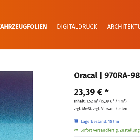
FAHRZEUGFOLIEN
DIGITALDRUCK
ARCHITEKT
Oracal | 970RA-98
23,39 € *
Inhalt:
1.52 m² (
15,39 €
* / 1 m²)
zzgl. MwSt.
zzgl. Versandkosten
Lagerbestand: 18 lfm
Sofort versandfertig, Zustellun