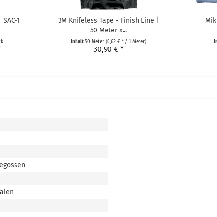
| SAC-1
3M Knifeless Tape - Finish Line |
Mik
50 Meter x...
ck
Inhalt
50 Meter
(0,62 € * / 1 Meter)
I
*
30,90 € *
gegossen
nälen