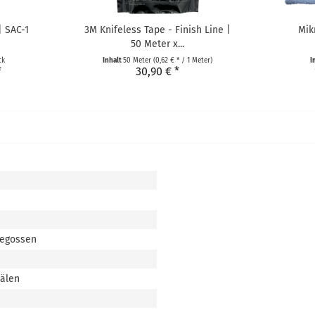
| SAC-1
3M Knifeless Tape - Finish Line |
Mik
50 Meter x...
ck
Inhalt
50 Meter
(0,62 € * / 1 Meter)
I
*
30,90 € *
s
gegossen
nälen