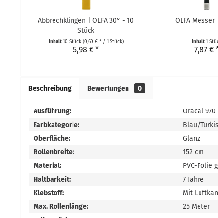
Abbrechklingen | OLFA 30° - 10
OLFA Messer 
Stück
Inhalt
10 Stück
(0,60 € * / 1 Stück)
Inhalt
1 Stü
5,98 € *
7,87 € 
Beschreibung
Bewertungen
0
Ausführung:
Oracal 970
Farbkategorie:
Blau/Türki
Oberfläche:
Glanz
Rollenbreite:
152 cm
Material:
PVC-Folie 
Haltbarkeit:
7 Jahre
Klebstoff:
Mit Luftka
Max. Rollenlänge:
25 Meter