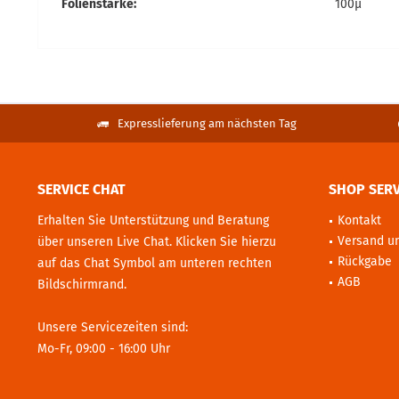
Folienstärke:
100µ
Expresslieferung am nächsten Tag
SERVICE CHAT
SHOP SERV
Erhalten Sie Unterstützung und Beratung
Kontakt
Versand u
über unseren Live Chat. Klicken Sie hierzu
Rückgabe
auf das Chat Symbol am unteren rechten
AGB
Bildschirmrand.
Unsere Servicezeiten sind:
Mo-Fr, 09:00 - 16:00 Uhr