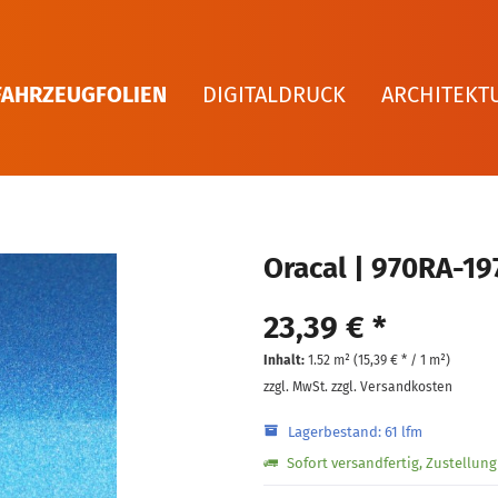
FAHRZEUGFOLIEN
DIGITALDRUCK
ARCHITEKT
Oracal | 970RA-19
23,39 € *
Inhalt:
1.52 m² (
15,39 €
* / 1 m²)
zzgl. MwSt.
zzgl. Versandkosten
Lagerbestand: 61 lfm
Sofort versandfertig, Zustellun