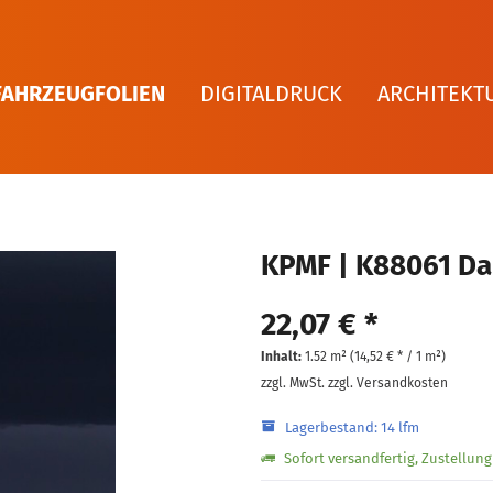
FAHRZEUGFOLIEN
DIGITALDRUCK
ARCHITEKT
KPMF | K88061 Da
22,07 € *
Inhalt:
1.52 m² (
14,52 €
* / 1 m²)
zzgl. MwSt.
zzgl. Versandkosten
Lagerbestand: 14 lfm
Sofort versandfertig, Zustellun