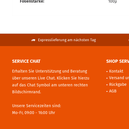
Folienstärke:
100µ
Expresslieferung am nächsten Tag
SERVICE CHAT
SHOP SERV
Erhalten Sie Unterstützung und Beratung
Kontakt
Versand u
über unseren Live Chat. Klicken Sie hierzu
Rückgabe
auf das Chat Symbol am unteren rechten
AGB
Bildschirmrand.
Unsere Servicezeiten sind:
Mo-Fr, 09:00 - 16:00 Uhr