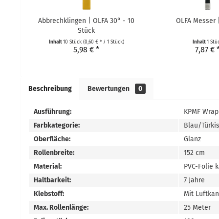
Abbrechklingen | OLFA 30° - 10
OLFA Messer 
Stück
Inhalt
10 Stück
(0,60 € * / 1 Stück)
Inhalt
1 Stü
5,98 € *
7,87 € 
Beschreibung
Bewertungen
0
Ausführung:
KPMF Wrapp
Farbkategorie:
Blau/Türki
Oberfläche:
Glanz
Rollenbreite:
152 cm
Material:
PVC-Folie k
Haltbarkeit:
7 Jahre
Klebstoff:
Mit Luftka
Max. Rollenlänge:
25 Meter