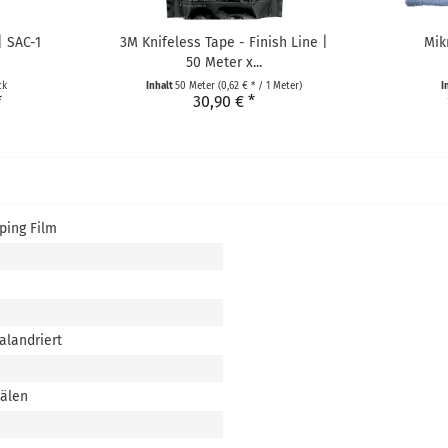
| SAC-1
3M Knifeless Tape - Finish Line |
Mik
50 Meter x...
ck
Inhalt
50 Meter
(0,62 € * / 1 Meter)
I
*
30,90 € *
ing Film
s
alandriert
nälen