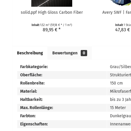
solid.ppf High Gloss Carbon Fiber
Avery SWF | Fa
Inhalt
1.52 m²
(59,18 € * / 1 m²)
Inhalt
1 Stü
89,95 € *
47,83 €
Beschreibung
Bewertungen
0
Farbkategorie:
Grau/Silbe
Oberfläche:
Strukturier
Rollenbreite:
150 cm
Material:
Mikrofaserf
Haltbarkeit:
bis zu 3 Ja
Max. Rollenlänge:
15 Meter
Farbton:
Dunkelgrau
Eigenschaften:
Innenanwe