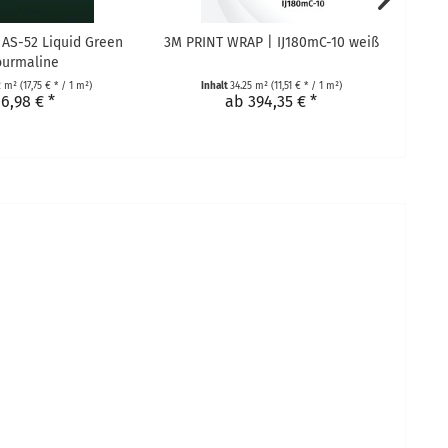
AS-52 Liquid Green
3M PRINT WRAP | IJ180mC-10 weiß
P
ourmaline
2 m²
(17,75 € * / 1 m²)
Inhalt
34.25 m²
(11,51 € * / 1 m²)
6,98 € *
ab 394,35 € *