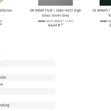
rbfächer
3M WRAP FILM | 2080-HG31 High
20 WRAPS | 
Gloss Storm Grey
T
ck
Inhalt
1.52 m²
(29,22 € * / 1 m²)
Inhalt
1.5
 *
44,41 € *
2
r
t
olie
hre
ndung