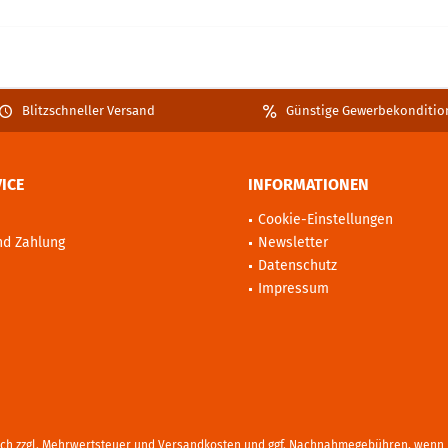
Blitzschneller Versand
Günstige Gewerbekonditio
ICE
INFORMATIONEN
Cookie-Einstellungen
nd Zahlung
Newsletter
Datenschutz
Impressum
sich zzgl. Mehrwertsteuer und
Versandkosten
und ggf. Nachnahmegebühren, wenn n