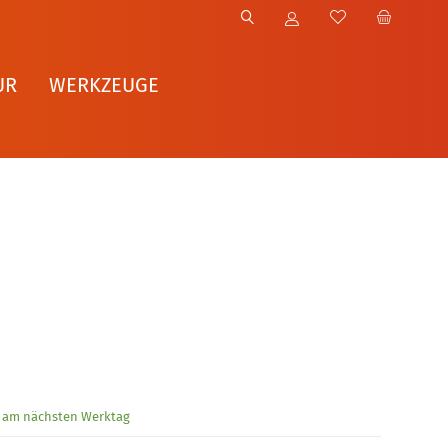
UR
WERKZEUGE
g am nächsten Werktag