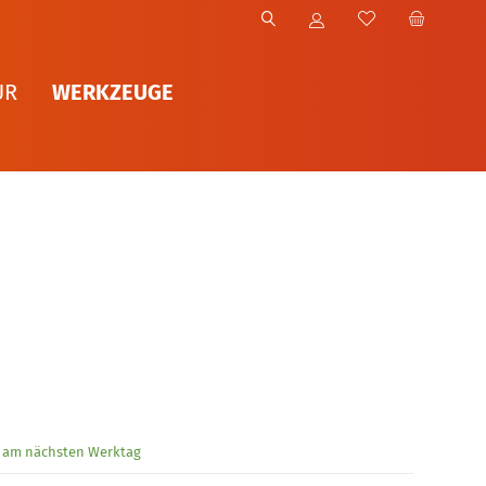
WERKZEUGE
UR
g am nächsten Werktag