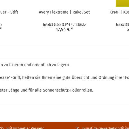
er - Stift
Avery Flextreme | Rakel Set
KPMF | K8
ck
Inhalt
2 Stück
(8,97 € * / 1 Stück)
Inhalt
1.5
*
17,94 € *
 zu fixieren und ordentlich zu lagern.
ase"-Griff, helfen sie Ihnen eine gute Übersicht und Ordnung ihrer Fo
eter Länge und für alle Sonnenschutz-Folienrollen.
Blitzschneller Versand
Günstige Gewerbekonditio