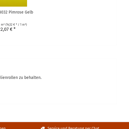
8032 Pimrose Gelb
2 m²
(14,52 € * / 1 m²)
22,07 € *
lienrollen zu behalten.
nen
Service und Beratung per Chat