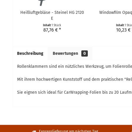
Heißluftgebläse - Steinel HG 2120
Windowfilm Opaqu
E
Inhalt
1 Stück
Inhalt
1 Stü
87,76 € *
10,23 € 
Beschreibung
Bewertungen
0
Rollenklammern sind ein nützliches Werkzeug, um Folienrollen
Mit ihrem hochwertigen Kunststoff und dem praktischen "Rele
Sie eignen sich ideal für CarWrapping-Folien bis zu 20 Laufm
Expresslieferung am nächsten Tag