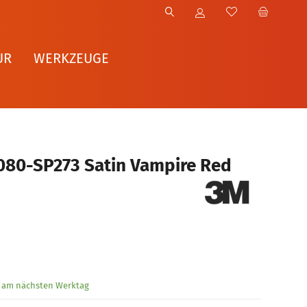
UR
WERKZEUGE
080-SP273 Satin Vampire Red
g am nächsten Werktag