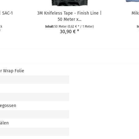
| SAC-1
3M Knifeless Tape - Finish Line |
Mik
50 Meter x...
ck
Inhalt
50 Meter
(0,62 € * / 1 Meter)
I
*
30,90 € *
r Wrap Folie
gegossen
nälen