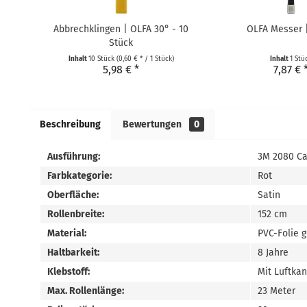
Abbrechklingen | OLFA 30° - 10
OLFA Messer 
Stück
Inhalt
10 Stück
(0,60 € * / 1 Stück)
Inhalt
1 Stü
5,98 € *
7,87 € 
Beschreibung
Bewertungen
0
Ausführung:
3M 2080 Ca
Farbkategorie:
Rot
Oberfläche:
Satin
Rollenbreite:
152 cm
Material:
PVC-Folie 
Haltbarkeit:
8 Jahre
Klebstoff:
Mit Luftka
Max. Rollenlänge:
23 Meter