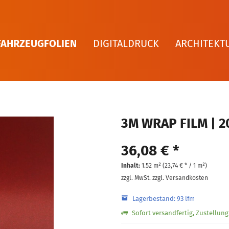
FAHRZEUGFOLIEN
DIGITALDRUCK
ARCHITEKT
3M WRAP FILM | 2
36,08 € *
Inhalt:
1.52 m² (
23,74 €
* / 1 m²)
zzgl. MwSt.
zzgl. Versandkosten
Lagerbestand: 93 lfm
Sofort versandfertig, Zustellun