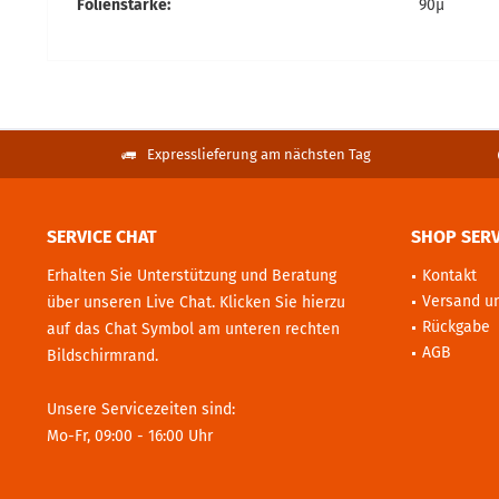
Folienstärke:
90µ
Expresslieferung am nächsten Tag
SERVICE CHAT
SHOP SERV
Erhalten Sie Unterstützung und Beratung
Kontakt
Versand u
über unseren Live Chat. Klicken Sie hierzu
Rückgabe
auf das Chat Symbol am unteren rechten
AGB
Bildschirmrand.
Unsere Servicezeiten sind:
Mo-Fr, 09:00 - 16:00 Uhr