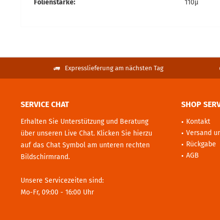
Folienstärke:
110µ
Expresslieferung am nächsten Tag
SERVICE CHAT
SHOP SERV
Erhalten Sie Unterstützung und Beratung
Kontakt
Versand u
über unseren Live Chat. Klicken Sie hierzu
Rückgabe
auf das Chat Symbol am unteren rechten
AGB
Bildschirmrand.
Unsere Servicezeiten sind:
Mo-Fr, 09:00 - 16:00 Uhr