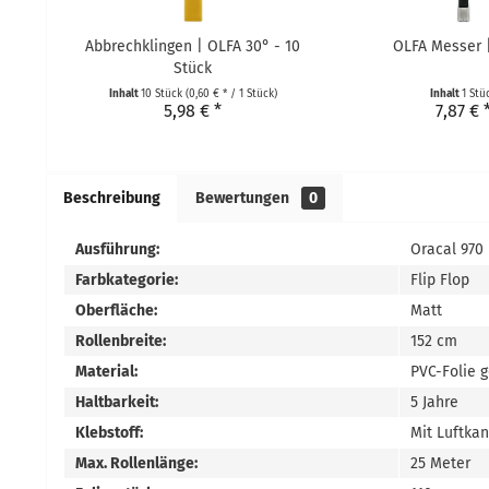
Abbrechklingen | OLFA 30° - 10
OLFA Messer 
Stück
Inhalt
10 Stück
(0,60 € * / 1 Stück)
Inhalt
1 Stü
5,98 € *
7,87 € 
Beschreibung
Bewertungen
0
Ausführung:
Oracal 970
Farbkategorie:
Flip Flop
Oberfläche:
Matt
Rollenbreite:
152 cm
Material:
PVC-Folie 
Haltbarkeit:
5 Jahre
Klebstoff:
Mit Luftka
Max. Rollenlänge:
25 Meter