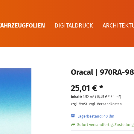
FAHRZEUGFOLIEN
DIGITALDRUCK
ARCHITEKT
Oracal | 970RA-9
25,01 € *
Inhalt:
1.52 m² (
16,45 €
* / 1 m²)
zzgl. MwSt.
zzgl. Versandkosten
Lagerbestand: 40 lfm
Sofort versandfertig, Zustellun