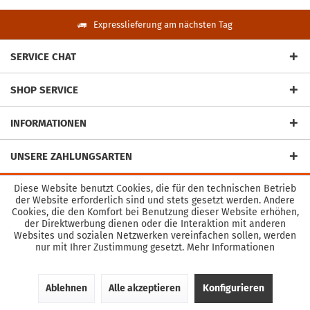
Expresslieferung am nächsten Tag
SERVICE CHAT
SHOP SERVICE
INFORMATIONEN
UNSERE ZAHLUNGSARTEN
Diese Website benutzt Cookies, die für den technischen Betrieb
Cookie-Einstellungen
Kontakt
Versand und Zahlung
Datenschutz
der Website erforderlich sind und stets gesetzt werden. Andere
AGB
Impressum
Cookies, die den Komfort bei Benutzung dieser Website erhöhen,
der Direktwerbung dienen oder die Interaktion mit anderen
* Alle Preise verstehen sich zzgl. Mehrwertsteuer und
Versandkosten
und
Websites und sozialen Netzwerken vereinfachen sollen, werden
ggf. Nachnahmegebühren, wenn nicht anders beschrieben
nur mit Ihrer Zustimmung gesetzt.
Mehr Informationen
© 2026 Expressfolien - All Rights Reserved. Theme by
ThemeWare®
Ablehnen
Alle akzeptieren
Konfigurieren