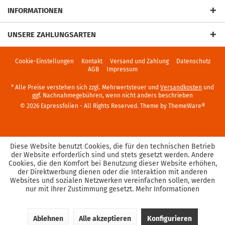
INFORMATIONEN
UNSERE ZAHLUNGSARTEN
Cookie-Einstellungen
Kontakt
Versand und Zahlung
Datenschutz
AGB
Impressum
* Alle Preise verstehen sich zzgl. Mehrwertsteuer und
Versandkosten
und
ggf. Nachnahmegebühren, wenn nicht anders beschrieben
© 2026 Expressfolien - All Rights Reserved. Theme by
ThemeWare®
Diese Website benutzt Cookies, die für den technischen Betrieb
der Website erforderlich sind und stets gesetzt werden. Andere
Cookies, die den Komfort bei Benutzung dieser Website erhöhen,
der Direktwerbung dienen oder die Interaktion mit anderen
Websites und sozialen Netzwerken vereinfachen sollen, werden
nur mit Ihrer Zustimmung gesetzt.
Mehr Informationen
Ablehnen
Alle akzeptieren
Konfigurieren