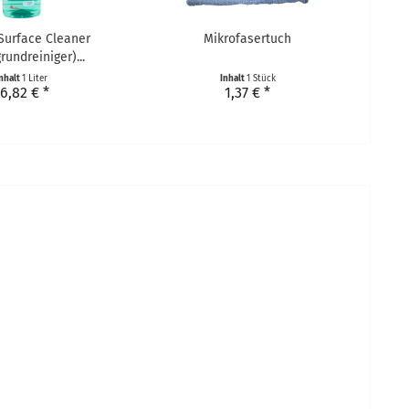
 Surface Cleaner
Mikrofasertuch
rundreiniger)...
nhalt
1 Liter
Inhalt
1 Stück
6,82 € *
1,37 € *