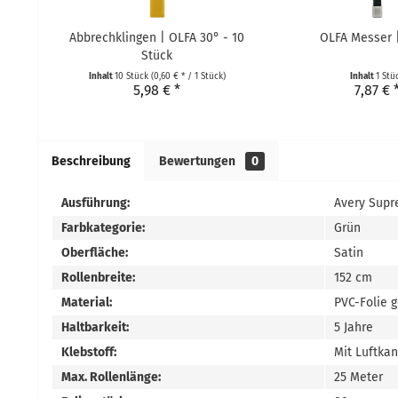
Abbrechklingen | OLFA 30° - 10
OLFA Messer 
Stück
Inhalt
10 Stück
(0,60 € * / 1 Stück)
Inhalt
1 Stü
5,98 € *
7,87 € 
Beschreibung
Bewertungen
0
Ausführung:
Avery Supr
Farbkategorie:
Grün
Oberfläche:
Satin
Rollenbreite:
152 cm
Material:
PVC-Folie 
Haltbarkeit:
5 Jahre
Klebstoff:
Mit Luftka
Max. Rollenlänge:
25 Meter