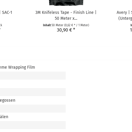
| SAC-1
3M Knifeless Tape - Finish Line |
Avery |
50 Meter x...
(Unterg
ck
Inhalt
50 Meter
(0,62 € * / 1 Meter)
I
*
30,90 € *
1
eme Wrapping Film
gegossen
nälen