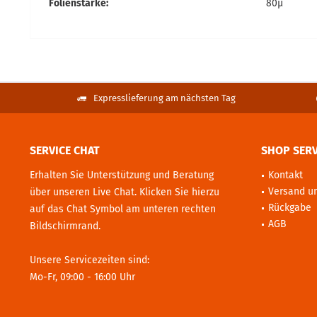
Folienstärke:
80µ
Expresslieferung am nächsten Tag
SERVICE CHAT
SHOP SERV
Erhalten Sie Unterstützung und Beratung
Kontakt
Versand u
über unseren Live Chat. Klicken Sie hierzu
Rückgabe
auf das Chat Symbol am unteren rechten
AGB
Bildschirmrand.
Unsere Servicezeiten sind:
Mo-Fr, 09:00 - 16:00 Uhr