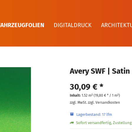
FAHRZEUGFOLIEN
DIGITALDRUCK
ARCHITEKT
Avery SWF | Satin 
30,09 € *
Inhalt:
1.52 m² (
19,80 €
* / 1 m²)
zzgl. MwSt.
zzgl. Versandkosten
Lagerbestand: 17 lfm
Sofort versandfertig, Zustellun