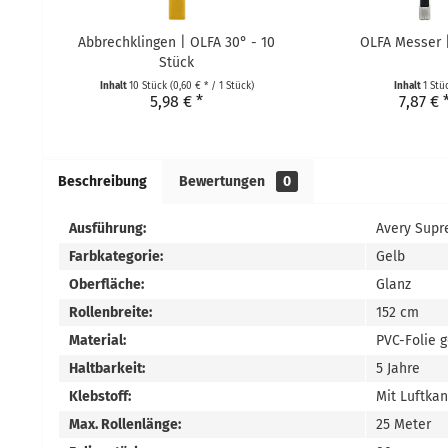
Abbrechklingen | OLFA 30° - 10
OLFA Messer 
Stück
Inhalt
10 Stück
(0,60 € * / 1 Stück)
Inhalt
1 Stü
5,98 € *
7,87 € 
Beschreibung
Bewertungen
0
Ausführung:
Avery Supr
Farbkategorie:
Gelb
Oberfläche:
Glanz
Rollenbreite:
152 cm
Material:
PVC-Folie 
Haltbarkeit:
5 Jahre
Klebstoff:
Mit Luftka
Max. Rollenlänge:
25 Meter