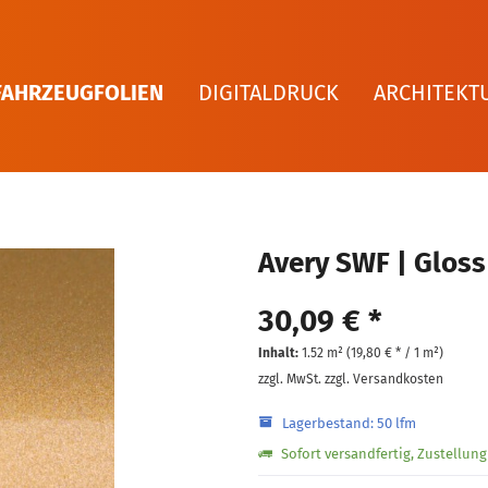
FAHRZEUGFOLIEN
DIGITALDRUCK
ARCHITEKT
Avery SWF | Gloss
30,09 € *
Inhalt:
1.52 m² (
19,80 €
* / 1 m²)
zzgl. MwSt.
zzgl. Versandkosten
Lagerbestand: 50 lfm
Sofort versandfertig, Zustellun