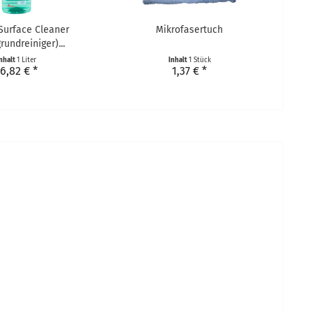
 Surface Cleaner
Mikrofasertuch
rundreiniger)...
nhalt
1 Liter
Inhalt
1 Stück
6,82 € *
1,37 € *