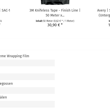
| SAC-1
3M Knifeless Tape - Finish Line |
Avery |
50 Meter x...
(Unterg
ck
Inhalt
50 Meter
(0,62 € * / 1 Meter)
I
*
30,90 € *
1
eme Wrapping Film
gegossen
nälen