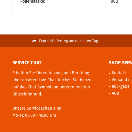
Folienstärke:
80µ
Expresslieferung am nächsten Tag
SERVICE CHAT
SHOP SERV
Erhalten Sie Unterstützung und Beratung
Kontakt
Versand u
über unseren Live Chat. Klicken Sie hierzu
Rückgabe
auf das Chat Symbol am unteren rechten
AGB
Bildschirmrand.
Unsere Servicezeiten sind:
Mo-Fr, 09:00 - 16:00 Uhr