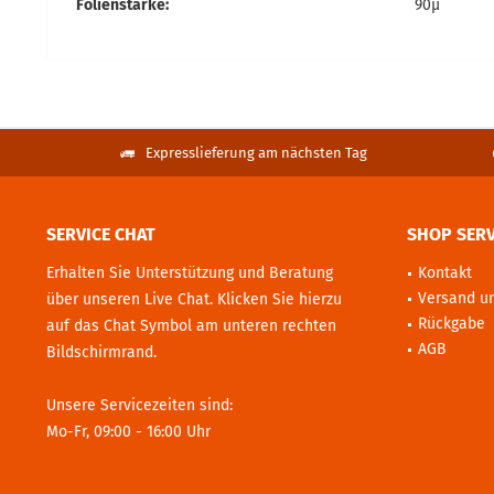
Folienstärke:
90µ
Expresslieferung am nächsten Tag
SERVICE CHAT
SHOP SERV
Erhalten Sie Unterstützung und Beratung
Kontakt
Versand u
über unseren Live Chat. Klicken Sie hierzu
Rückgabe
auf das Chat Symbol am unteren rechten
AGB
Bildschirmrand.
Unsere Servicezeiten sind:
Mo-Fr, 09:00 - 16:00 Uhr