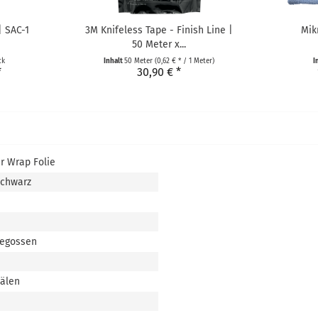
| SAC-1
3M Knifeless Tape - Finish Line |
Mik
50 Meter x...
ck
Inhalt
50 Meter
(0,62 € * / 1 Meter)
I
*
30,90 € *
r Wrap Folie
Schwarz
gegossen
nälen