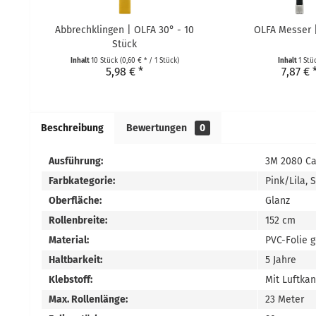
Abbrechklingen | OLFA 30° - 10
OLFA Messer 
Stück
Inhalt
10 Stück
(0,60 € * / 1 Stück)
Inhalt
1 Stü
5,98 € *
7,87 € 
Beschreibung
Bewertungen
0
Ausführung:
3M 2080 Ca
Farbkategorie:
Pink/Lila, 
Oberfläche:
Glanz
Rollenbreite:
152 cm
Material:
PVC-Folie 
Haltbarkeit:
5 Jahre
Klebstoff:
Mit Luftka
Max. Rollenlänge:
23 Meter