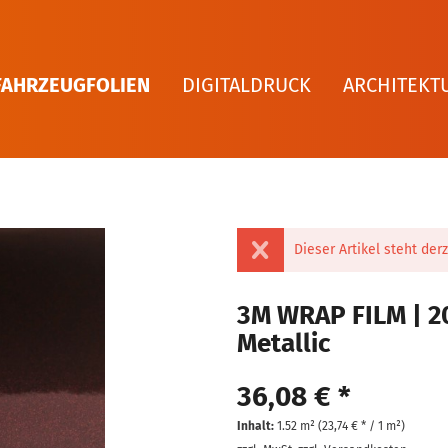
FAHRZEUGFOLIEN
DIGITALDRUCK
ARCHITEKT
Dieser Artikel steht derz
3M WRAP FILM | 2
Metallic
36,08 € *
Inhalt:
1.52 m² (
23,74 €
* / 1 m²)