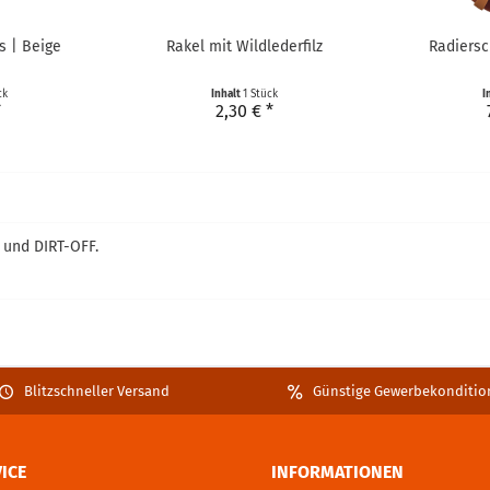
s | Beige
Rakel mit Wildlederfilz
Radiers
ck
Inhalt
1 Stück
I
*
2,30 € *
 und DIRT-OFF.
Blitzschneller Versand
Günstige Gewerbekonditio
ICE
INFORMATIONEN