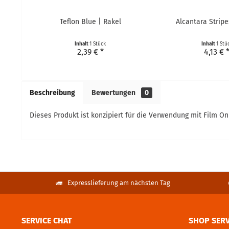
Teflon Blue | Rakel
Alcantara Stripe
Inhalt
1 Stück
Inhalt
1 Stü
2,39 € *
4,13 € 
Beschreibung
Bewertungen
0
Dieses Produkt ist konzipiert für die Verwendung mit Film On
Expresslieferung am nächsten Tag
SERVICE CHAT
SHOP SERV