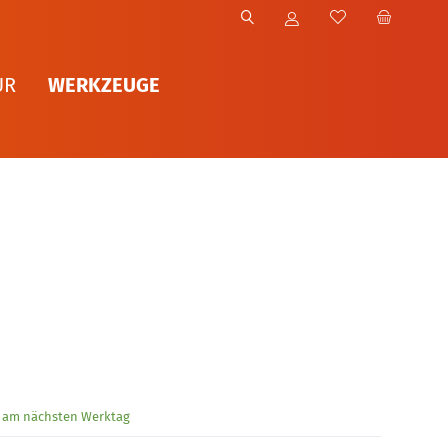
WERKZEUGE
UR
g am nächsten Werktag