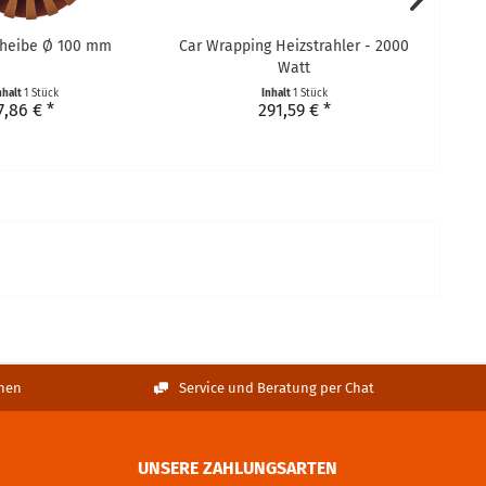
cheibe Ø 100 mm
Car Wrapping Heizstrahler - 2000
Watt
nhalt
1 Stück
Inhalt
1 Stück
I
7,86 € *
291,59 € *
nen
Service und Beratung per Chat
UNSERE ZAHLUNGSARTEN