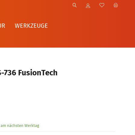
UR
WERKZEUGE
-736 FusionTech
g am nächsten Werktag