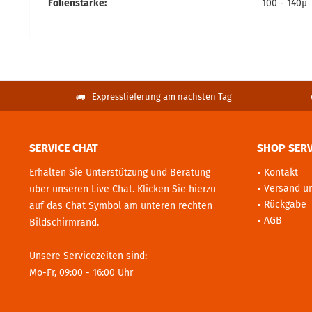
Folienstärke:
100 - 140µ
Expresslieferung am nächsten Tag
SERVICE CHAT
SHOP SERV
Erhalten Sie Unterstützung und Beratung
Kontakt
Versand u
über unseren Live Chat. Klicken Sie hierzu
Rückgabe
auf das Chat Symbol am unteren rechten
AGB
Bildschirmrand.
Unsere Servicezeiten sind:
Mo-Fr, 09:00 - 16:00 Uhr