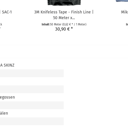
| SAC-1
3M Knifeless Tape - Finish Line |
Mik
50 Meter x...
ck
Inhalt
50 Meter
(0,62 € * / 1 Meter)
I
*
30,90 € *
A SKINZ
gegossen
nälen