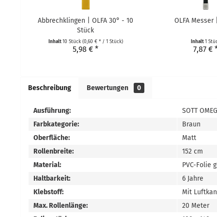
Abbrechklingen | OLFA 30° - 10
OLFA Messer 
Stück
Inhalt
10 Stück
(0,60 € * / 1 Stück)
Inhalt
1 Stü
5,98 € *
7,87 € 
Beschreibung
Bewertungen
0
Ausführung:
SOTT OMEG
Farbkategorie:
Braun
Oberfläche:
Matt
Rollenbreite:
152 cm
Material:
PVC-Folie 
Haltbarkeit:
6 Jahre
Klebstoff:
Mit Luftka
Max. Rollenlänge:
20 Meter