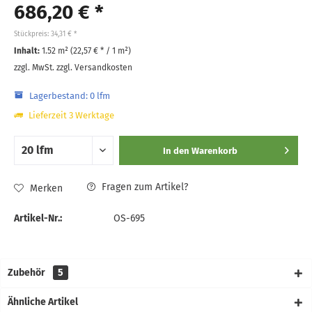
686,20 € *
Stückpreis: 34,31 € *
Inhalt:
1.52 m² (
22,57 €
* / 1 m²)
zzgl. MwSt.
zzgl. Versandkosten
Lagerbestand: 0 lfm
Lieferzeit 3 Werktage
In den
Warenkorb
Fragen zum Artikel?
Merken
Artikel-Nr.:
OS-695
Zubehör
5
Ähnliche Artikel