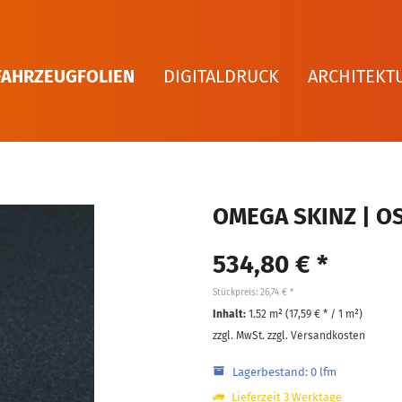
FAHRZEUGFOLIEN
DIGITALDRUCK
ARCHITEKT
OMEGA SKINZ | OS
534,80 € *
Stückpreis: 26,74 € *
Inhalt:
1.52 m² (
17,59 €
* / 1 m²)
zzgl. MwSt.
zzgl. Versandkosten
Lagerbestand: 0 lfm
Lieferzeit 3 Werktage