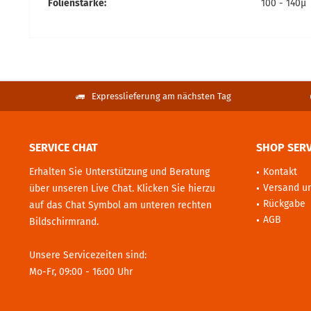
Folienstärke:
100 - 140µ
Expresslieferung am nächsten Tag
SERVICE CHAT
SHOP SERV
Erhalten Sie Unterstützung und Beratung
Kontakt
Versand u
über unseren Live Chat. Klicken Sie hierzu
Rückgabe
auf das Chat Symbol am unteren rechten
AGB
Bildschirmrand.
Unsere Servicezeiten sind:
Mo-Fr, 09:00 - 16:00 Uhr