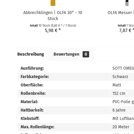
Abbrechklingen | OLFA 30° - 10
OLFA Messer 
Stück
Inhalt
10 Stück
(0,60 € * / 1 Stück)
Inhalt
1 Stü
5,98 € *
7,87 € 
Beschreibung
Bewertungen
0
Ausführung:
SOTT OMEG
Farbkategorie:
Schwarz
Oberfläche:
Matt
Rollenbreite:
152 cm
Material:
PVC-Folie 
Haltbarkeit:
6 Jahre
Klebstoff:
Mit Luftka
Max. Rollenlänge:
20 Meter