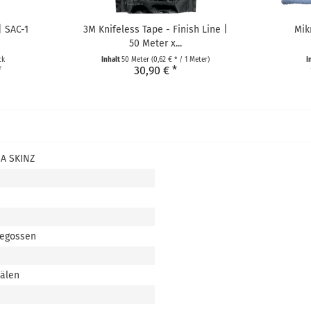
| SAC-1
3M Knifeless Tape - Finish Line |
Mik
50 Meter x...
ck
Inhalt
50 Meter
(0,62 € * / 1 Meter)
I
*
30,90 € *
A SKINZ
gegossen
nälen