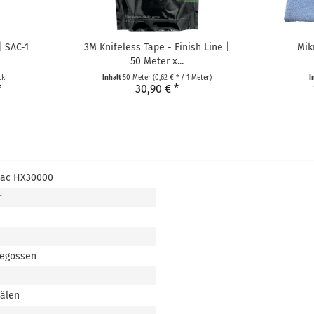
| SAC-1
3M Knifeless Tape - Finish Line |
Mik
50 Meter x...
ck
Inhalt
50 Meter
(0,62 € * / 1 Meter)
I
*
30,90 € *
tac HX30000
r
gegossen
nälen