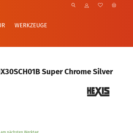
UR
WERKZEUGE
HX30SCH01B Super Chrome Silver
g am nächsten Werktag