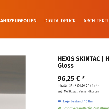
FAHRZEUGFOLIEN
DIGITALDRUCK
ARCHITEKT
HEXIS SKINTAC | 
Gloss
96,25 € *
Inhalt:
1.37 m² (
70,26 €
* / 1 m²)
zzgl. MwSt.
zzgl. Versandkosten
Lagerbestand: 15 lfm
Sofort versandfertig, Zustellun