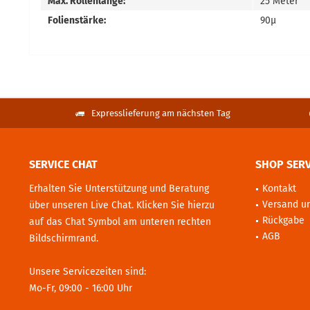
Max. Rollenlänge:
25 Meter
Folienstärke:
90µ
Expresslieferung am nächsten Tag
SERVICE CHAT
SHOP SERV
Erhalten Sie Unterstützung und Beratung
Kontakt
Versand u
über unseren Live Chat. Klicken Sie hierzu
Rückgabe
auf das Chat Symbol am unteren rechten
AGB
Bildschirmrand.
Unsere Servicezeiten sind:
Mo-Fr, 09:00 - 16:00 Uhr