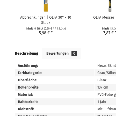
Abbrechklingen | OLFA 30° - 10
OLFA Messer 
Stück
Inhalt
10 Stück
(0,60 € * / 1 Stück)
Inhalt
1 Stü
5,98 € *
7,87 € 
Beschreibung
Bewertungen
0
Ausführung:
Hexis Skin
Farbkategorie:
Grau/Silbe
Oberfläche:
Glanz
Rollenbreite:
137 cm
Material:
PVC-Folie 
Haltbarkeit:
1 Jahr
Klebstoff:
Mit Luftka