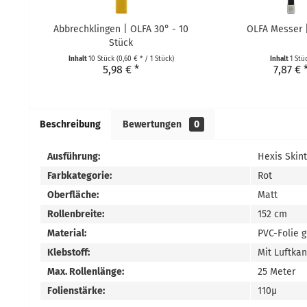
Abbrechklingen | OLFA 30° - 10
OLFA Messer 
Stück
Inhalt
10 Stück
(0,60 € * / 1 Stück)
Inhalt
1 Stü
5,98 € *
7,87 € 
Beschreibung
Bewertungen
0
Ausführung:
Hexis Skin
Farbkategorie:
Rot
Oberfläche:
Matt
Rollenbreite:
152 cm
Material:
PVC-Folie 
Klebstoff:
Mit Luftka
Max. Rollenlänge:
25 Meter
Folienstärke:
110µ