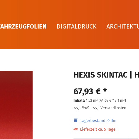
FAHRZEUGFOLIEN
DIGITALDRUCK
ARCHITEKT
HEXIS SKINTAC | 
67,93 € *
Inhalt:
1.52 m² (
44,69 €
* / 1 m²)
zzgl. MwSt.
zzgl. Versandkosten
Lagerbestand: 0 lfm
Lieferzeit ca. 5 Tage