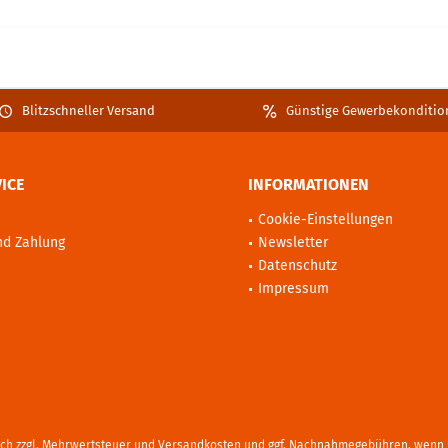
Blitzschneller Versand
Günstige Gewerbekonditio
ICE
INFORMATIONEN
Cookie-Einstellungen
nd Zahlung
Newsletter
Datenschutz
Impressum
sich zzgl. Mehrwertsteuer und
Versandkosten
und ggf. Nachnahmegebühren, wenn n