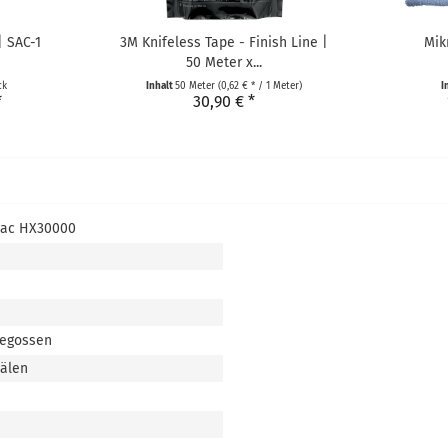
| SAC-1
3M Knifeless Tape - Finish Line |
Mik
50 Meter x...
ck
Inhalt
50 Meter
(0,62 € * / 1 Meter)
I
*
30,90 € *
tac HX30000
gegossen
nälen