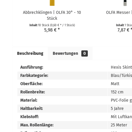
Abbrechklingen | OLFA 30° - 10
OLFA Messer 
Stück
Inhalt
10 Stück
(0,60 € * / 1 Stück)
Inhalt
1 Stü
5,98 € *
7,87 € 
Beschreibung
Bewertungen
0
Ausführung:
Hexis Skin
Farbkategorie:
Blau/Türki
Oberfläche:
Matt
Rollenbreite:
152 cm
Material:
PVC-Folie 
Haltbarkeit:
5 Jahre
Klebstoff:
Mit Luftka
Max. Rollenlänge:
25 Meter