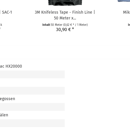
| SAC-1
3M Knifeless Tape - Finish Line |
Mik
50 Meter x...
ck
Inhalt
50 Meter
(0,62 € * / 1 Meter)
I
*
30,90 € *
tac HX20000
s
gegossen
nälen