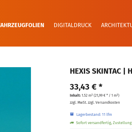
FAHRZEUGFOLIEN
DIGITALDRUCK
ARCHITEKT
HEXIS SKINTAC | 
33,43 € *
Inhalt:
1.52 m² (
21,99 €
* / 1 m²)
zzgl. MwSt.
zzgl. Versandkosten
Lagerbestand: 11 lfm
Sofort versandfertig, Zustellun