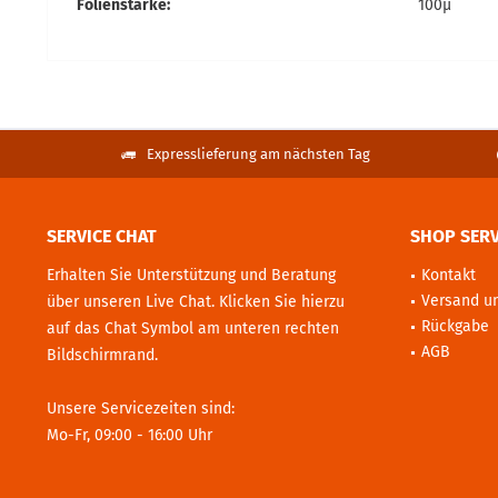
Folienstärke:
100µ
Expresslieferung am nächsten Tag
SERVICE CHAT
SHOP SERV
Erhalten Sie Unterstützung und Beratung
Kontakt
Versand u
über unseren Live Chat. Klicken Sie hierzu
Rückgabe
auf das Chat Symbol am unteren rechten
AGB
Bildschirmrand.
Unsere Servicezeiten sind:
Mo-Fr, 09:00 - 16:00 Uhr