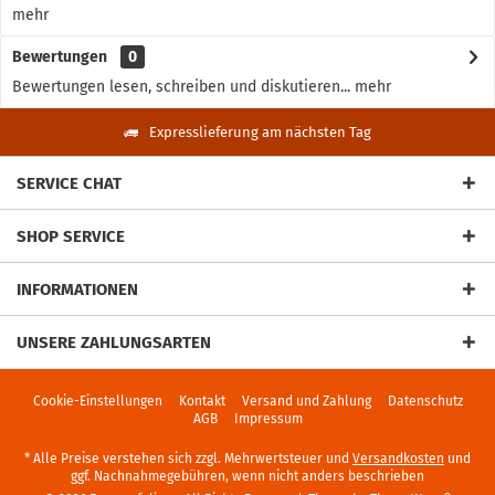
mehr
Bewertungen
0
Bewertungen lesen, schreiben und diskutieren...
mehr
Expresslieferung am nächsten Tag
SERVICE CHAT
SHOP SERVICE
INFORMATIONEN
UNSERE ZAHLUNGSARTEN
Cookie-Einstellungen
Kontakt
Versand und Zahlung
Datenschutz
AGB
Impressum
* Alle Preise verstehen sich zzgl. Mehrwertsteuer und
Versandkosten
und
ggf. Nachnahmegebühren, wenn nicht anders beschrieben