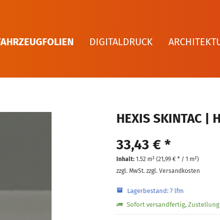
FAHRZEUGFOLIEN
DIGITALDRUCK
ARCHITEKT
HEXIS SKINTAC | 
33,43 € *
Inhalt:
1.52 m² (
21,99 €
* / 1 m²)
zzgl. MwSt.
zzgl. Versandkosten
Lagerbestand: 7 lfm
Sofort versandfertig, Zustellun