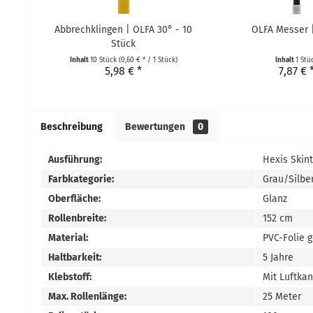
Abbrechklingen | OLFA 30° - 10
OLFA Messer 
Stück
Inhalt
10 Stück
(0,60 € * / 1 Stück)
Inhalt
1 Stü
5,98 € *
7,87 € 
Beschreibung
Bewertungen
0
Ausführung:
Hexis Skin
Farbkategorie:
Grau/Silbe
Oberfläche:
Glanz
Rollenbreite:
152 cm
Material:
PVC-Folie 
Haltbarkeit:
5 Jahre
Klebstoff:
Mit Luftka
Max. Rollenlänge:
25 Meter