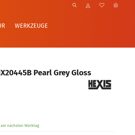
UR
WERKZEUGE
HX20445B Pearl Grey Gloss
g am nächsten Werktag