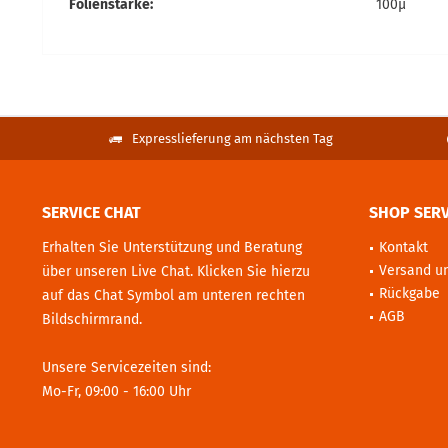
Folienstärke:
100µ
Expresslieferung am nächsten Tag
SERVICE CHAT
SHOP SERV
Erhalten Sie Unterstützung und Beratung
Kontakt
Versand u
über unseren Live Chat. Klicken Sie hierzu
Rückgabe
auf das Chat Symbol am unteren rechten
AGB
Bildschirmrand.
Unsere Servicezeiten sind:
Mo-Fr, 09:00 - 16:00 Uhr