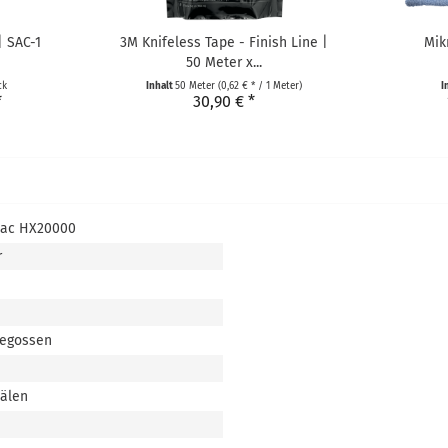
| SAC-1
3M Knifeless Tape - Finish Line |
Mik
50 Meter x...
ck
Inhalt
50 Meter
(0,62 € * / 1 Meter)
I
*
30,90 € *
tac HX20000
r
gegossen
nälen