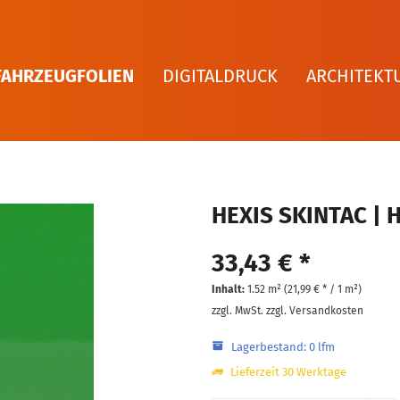
FAHRZEUGFOLIEN
DIGITALDRUCK
ARCHITEKT
HEXIS SKINTAC | 
33,43 € *
Inhalt:
1.52 m² (
21,99 €
* / 1 m²)
zzgl. MwSt.
zzgl. Versandkosten
Lagerbestand: 0 lfm
Lieferzeit 30 Werktage