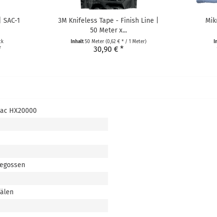
| SAC-1
3M Knifeless Tape - Finish Line |
Mik
50 Meter x...
ck
Inhalt
50 Meter
(0,62 € * / 1 Meter)
I
*
30,90 € *
tac HX20000
gegossen
nälen