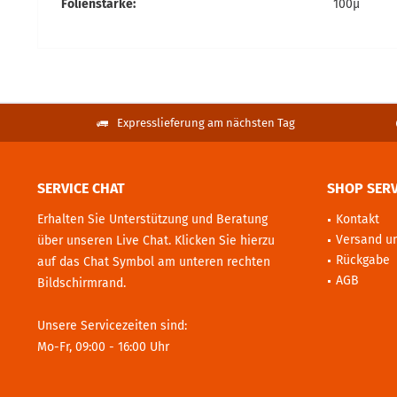
Folienstärke:
100µ
Expresslieferung am nächsten Tag
SERVICE CHAT
SHOP SERV
Erhalten Sie Unterstützung und Beratung
Kontakt
Versand u
über unseren Live Chat. Klicken Sie hierzu
Rückgabe
auf das Chat Symbol am unteren rechten
AGB
Bildschirmrand.
Unsere Servicezeiten sind:
Mo-Fr, 09:00 - 16:00 Uhr