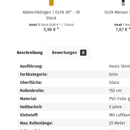
Abbrechklingen | OLFA 30° - 10
OLFA Messer 
Stück
Inhalt
10 Stück
(0,60 € * / 1 Stück)
Inhalt
1 Stü
5,98 € *
7,87 € 
Beschreibung
Bewertungen
0
Ausführung:
Hexis Skin
Farbkategorie:
Grün
Oberfläche:
Glanz
Rollenbreite:
152 cm
Material:
PVC-Folie 
Haltbarkeit:
5 Jahre
Klebstoff:
Mit Luftka
Max. Rollenlänge:
25 Meter