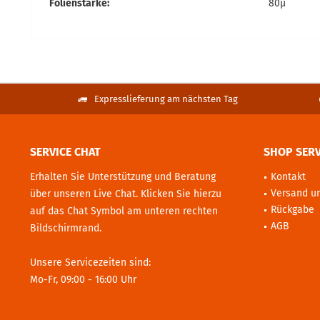
Folienstärke:
80µ
Expresslieferung am nächsten Tag
SERVICE CHAT
SHOP SERV
Erhalten Sie Unterstützung und Beratung
Kontakt
Versand u
über unseren Live Chat. Klicken Sie hierzu
Rückgabe
auf das Chat Symbol am unteren rechten
AGB
Bildschirmrand.
Unsere Servicezeiten sind:
Mo-Fr, 09:00 - 16:00 Uhr