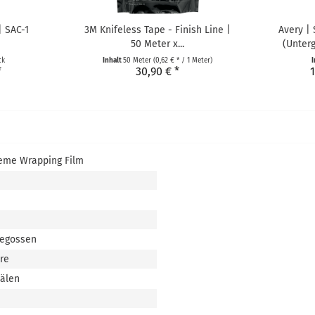
| SAC-1
3M Knifeless Tape - Finish Line |
Avery |
50 Meter x...
(Unterg
ck
Inhalt
50 Meter
(0,62 € * / 1 Meter)
I
*
30,90 € *
1
eme Wrapping Film
gegossen
hre
nälen