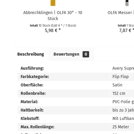
Abbrechklingen | OLFA 30° - 10
OLFA Messer 
Stück
Inhalt
10 Stück
(0,60 € * / 1 Stück)
Inhalt
1 Stü
5,98 € *
7,87 € 
Beschreibung
Bewertungen
0
Ausführung:
Avery Supr
Farbkategorie:
Flip Flop
Oberfläche:
Satin
Rollenbreite:
152 cm
Material:
PVC-Folie 
Haltbarkeit:
bis zu 3 Ja
Klebstoff:
Mit Luftka
Max. Rollenlänge:
25 Meter