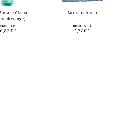
 Surface Cleaner
Mikrofasertuch
rundreiniger)...
nhalt
1 Liter
Inhalt
1 Stück
6,82 € *
1,37 € *