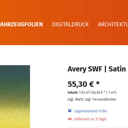
FAHRZEUGFOLIEN
DIGITALDRUCK
ARCHITEKT
Avery SWF | Satin
55,30 € *
Inhalt:
1.52 m² (
36,38 €
* / 1 m²)
zzgl. MwSt.
zzgl. Versandkosten
Lagerbestand: 0 lfm
Lieferzeit ca. 5 Tage