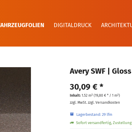
FAHRZEUGFOLIEN
DIGITALDRUCK
ARCHITEKT
Avery SWF | Gloss
30,09 € *
Inhalt:
1.52 m² (
19,80 €
* / 1 m²)
zzgl. MwSt.
zzgl. Versandkosten
Lagerbestand: 29 lfm
Sofort versandfertig, Zustellun