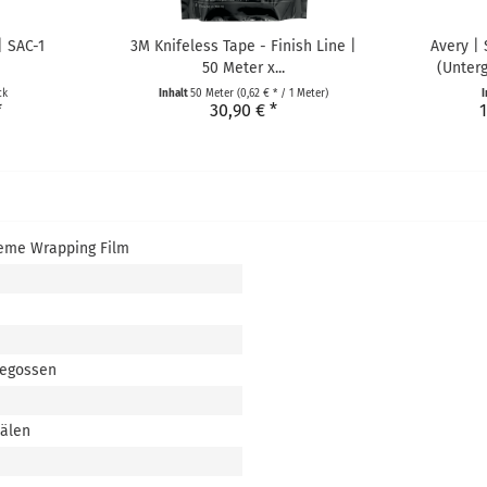
| SAC-1
3M Knifeless Tape - Finish Line |
Avery |
50 Meter x...
(Unterg
ck
Inhalt
50 Meter
(0,62 € * / 1 Meter)
I
*
30,90 € *
1
eme Wrapping Film
gegossen
nälen