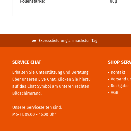
Folienstärke:
80µ
Expresslieferung am nächsten Tag
SERVICE CHAT
SHOP SERV
Erhalten Sie Unterstützung und Beratung
Kontakt
Versand u
über unseren Live Chat. Klicken Sie hierzu
Rückgabe
auf das Chat Symbol am unteren rechten
AGB
Bildschirmrand.
Unsere Servicezeiten sind:
Mo-Fr, 09:00 - 16:00 Uhr