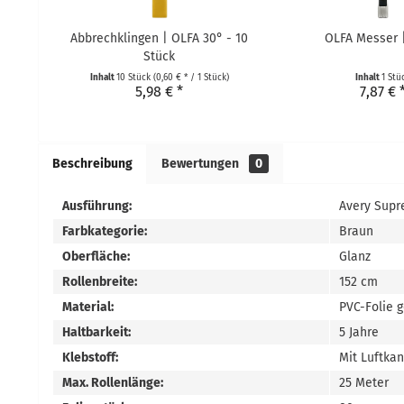
Abbrechklingen | OLFA 30° - 10
OLFA Messer 
Stück
Inhalt
10 Stück
(0,60 € * / 1 Stück)
Inhalt
1 Stü
5,98 € *
7,87 € 
Beschreibung
Bewertungen
0
Ausführung:
Avery Supr
Farbkategorie:
Braun
Oberfläche:
Glanz
Rollenbreite:
152 cm
Material:
PVC-Folie 
Haltbarkeit:
5 Jahre
Klebstoff:
Mit Luftka
Max. Rollenlänge:
25 Meter