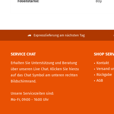
Folienstärke:
80µ
Expresslieferung am nächsten Tag
SERVICE CHAT
SHOP SERV
Erhalten Sie Unterstützung und Beratung
Kontakt
Versand u
über unseren Live Chat. Klicken Sie hierzu
Rückgabe
auf das Chat Symbol am unteren rechten
AGB
Bildschirmrand.
Unsere Servicezeiten sind:
Mo-Fr, 09:00 - 16:00 Uhr