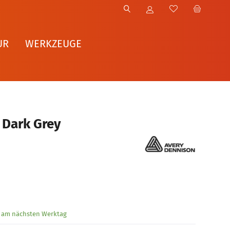
UR
WERKZEUGE
 Dark Grey
g am nächsten Werktag