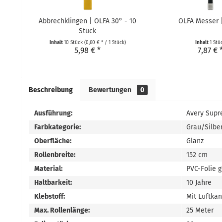
Abbrechklingen | OLFA 30° - 10
OLFA Messer 
Stück
Inhalt
10 Stück
(0,60 € * / 1 Stück)
Inhalt
1 Stü
5,98 € *
7,87 € 
Beschreibung
Bewertungen
0
Ausführung:
Avery Supr
Farbkategorie:
Grau/Silbe
Oberfläche:
Glanz
Rollenbreite:
152 cm
Material:
PVC-Folie 
Haltbarkeit:
10 Jahre
Klebstoff:
Mit Luftka
Max. Rollenlänge:
25 Meter