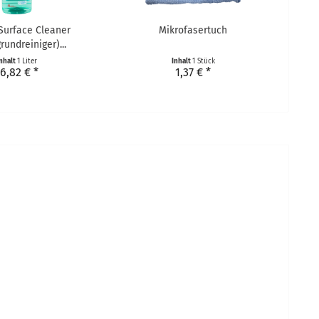
 Surface Cleaner
Mikrofasertuch
rundreiniger)...
nhalt
1 Liter
Inhalt
1 Stück
6,82 € *
1,37 € *