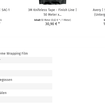
| SAC-1
3M Knifeless Tape - Finish Line |
Avery |
50 Meter x...
(Unterg
ck
Inhalt
50 Meter
(0,62 € * / 1 Meter)
I
*
30,90 € *
1
eme Wrapping Film
r
gegossen
nälen