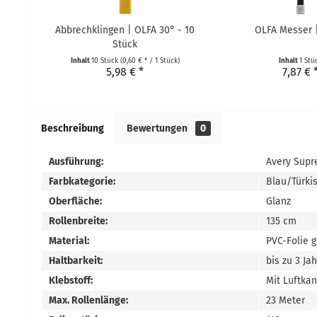
Abbrechklingen | OLFA 30° - 10
OLFA Messer 
Stück
Inhalt
10 Stück
(0,60 € * / 1 Stück)
Inhalt
1 Stü
5,98 € *
7,87 € 
Beschreibung
Bewertungen
0
Ausführung:
Avery Supr
Farbkategorie:
Blau/Türki
Oberfläche:
Glanz
Rollenbreite:
135 cm
Material:
PVC-Folie 
Haltbarkeit:
bis zu 3 Ja
Klebstoff:
Mit Luftka
Max. Rollenlänge:
23 Meter