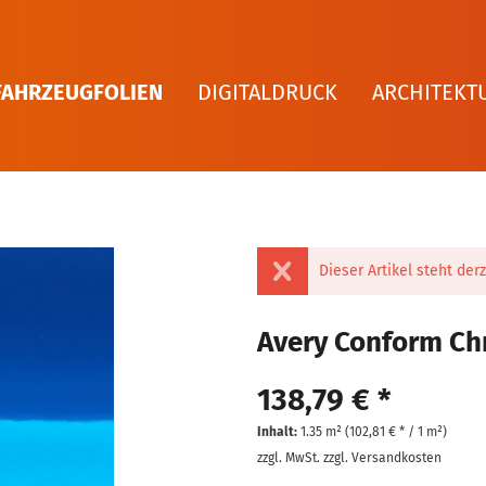
FAHRZEUGFOLIEN
DIGITALDRUCK
ARCHITEKT
Dieser Artikel steht derz
Avery Conform Chr
138,79 € *
Inhalt:
1.35 m² (
102,81 €
* / 1 m²)
zzgl. MwSt.
zzgl. Versandkosten