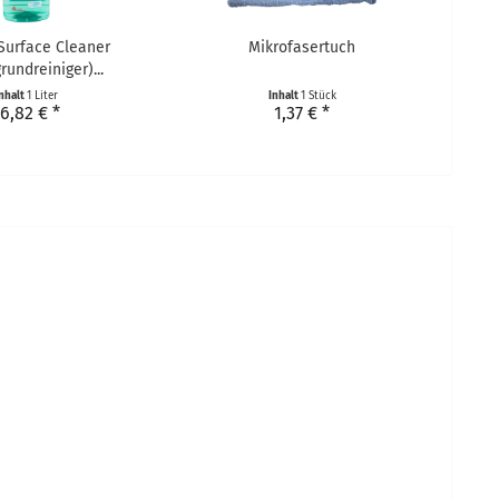
 Surface Cleaner
Mikrofasertuch
rundreiniger)...
nhalt
1 Liter
Inhalt
1 Stück
6,82 € *
1,37 € *