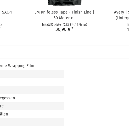
| SAC-1
3M Knifeless Tape - Finish Line |
Avery |
50 Meter x...
(Unterg
ck
Inhalt
50 Meter
(0,62 € * / 1 Meter)
I
*
30,90 € *
1
eme Wrapping Film
s
gegossen
hre
nälen