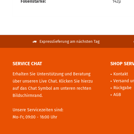
Folienstärke:
142µ
Expresslieferung am nächsten Tag
SERVICE CHAT
SHOP SERV
Erhalten Sie Unterstützung und Beratung
Kontakt
Versand u
über unseren Live Chat. Klicken Sie hierzu
Rückgabe
auf das Chat Symbol am unteren rechten
AGB
Bildschirmrand.
Unsere Servicezeiten sind:
Mo-Fr, 09:00 - 16:00 Uhr