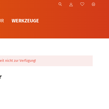
WERKZEUGE
UR
eit nicht zur Verfügung!
r